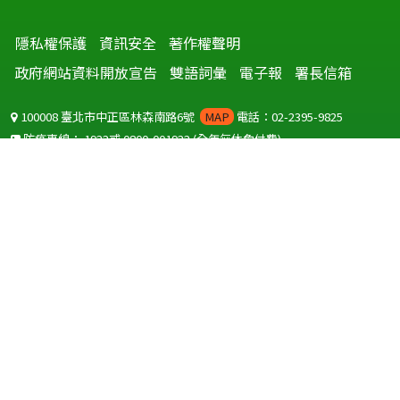
隱私權保護
資訊安全
著作權聲明
政府網站資料開放宣告
雙語詞彙
電子報
署長信箱
100008 臺北市中正區林森南路6號
MAP
電話：02-2395-9825
防疫專線：
1922
或
0800-001922
(全年無休免付費)
聽語障服務免付費傳真：
0800-655955
國外可撥打
+886-800-001922
(自國外撥打回國須自付國際電話費用)
Copyright © 2026 衛生福利部 疾病管制署. All rights reserved.
本網站建議使用 IE10 以上版本瀏覽器及以1920x1080解析度，以獲得最
佳瀏覽體驗。
為提供使用者有文書軟體選擇的權利，本網站提供ODF開放文件格式，
建議您安裝免費開源軟體
(https://www.ndc.gov.tw/cp.aspx?