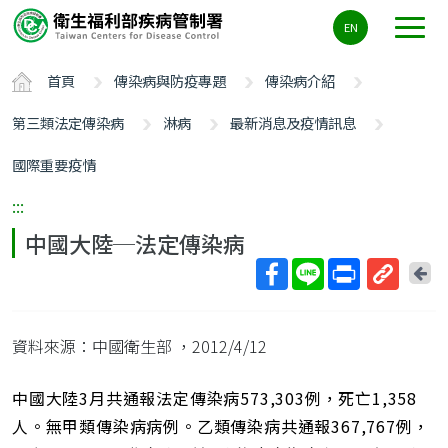
主
EN
要
內
首頁
傳染病與防疫專題
傳染病介紹
容
區
第三類法定傳染病
淋病
最新消息及疫情訊息
ALT+C
國際重要疫情
:::
中國大陸─法定傳染病
回
上
取
一
得
頁
資料來源：中國衛生部
，2012/4/12
短
網
址
中國大陸3月共通報法定傳染病573,303例，死亡1,358
人。無甲類傳染病病例。乙類傳染病共通報367,767例，