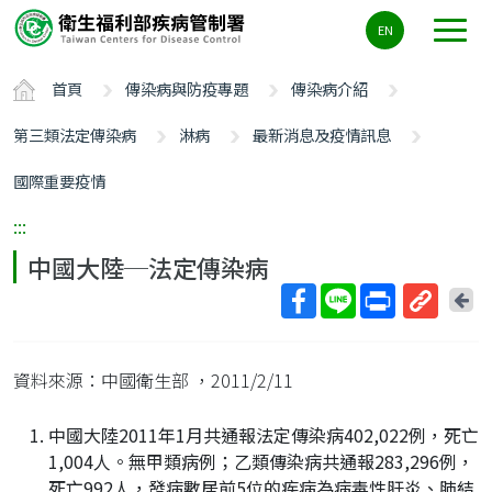
主
EN
要
內
首頁
傳染病與防疫專題
傳染病介紹
容
區
第三類法定傳染病
淋病
最新消息及疫情訊息
ALT+C
國際重要疫情
:::
中國大陸─法定傳染病
回
上
取
一
得
頁
資料來源：中國衛生部
，2011/2/11
短
網
中國大陸2011年1月共通報法定傳染病402,022例，死亡
址
1,004人。無甲類病例；乙類傳染病共通報283,296例，
死亡992人，發病數居前5位的疾病為病毒性肝炎、肺結