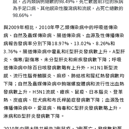
感，占丙類病例總數的98.49%，死亡數居前3位的疾病
為手足口病、其他感染性腹瀉病和流感，占死亡總數的
98.66%。
與2009年相比，2010年甲乙類傳染病中的呼吸道傳染
病、自然及蟲媒傳染病、腸道傳染病、血源及性傳播傳染
病報告發病率分別下降18.97%、13.02%、8.26%和
3.76%。腸道傳染病中霍亂和E型肝炎發病數上升，A型肝
炎、傷寒/副傷寒、未分型肝炎和痢疾發病數下降；呼吸
道傳染病中除百日咳發病數略有上升外，H1N1新型流
感、流行性腦脊髓膜炎、麻疹、肺結核和猩紅熱發病數均
下降；自然及蟲媒傳染病中鉤端螺旋體病和流行性出血熱
發病數上升，H5N1流感、瘧疾、鼠疫、日本腦炎、登革
熱、炭疽病、狂犬病和布氏桿菌症發病數下降；血源及性
傳播傳染病中，愛滋病、梅毒和C型肝炎發病數略上升，
淋病和B型肝炎發病數下降。
2010年中國大陸共報告7例鼠疫，2例死亡，發病數和死