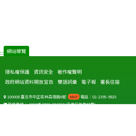
網站導覽
:::
隱私權保護
資訊安全
著作權聲明
政府網站資料開放宣告
雙語詞彙
電子報
署長信箱
100008 臺北市中正區林森南路6號
MAP
電話：02-2395-9825
防疫專線：
1922
或
0800-001922
(全年無休免付費)
聽語障服務免付費傳真：
0800-655955
國外可撥打
+886-800-001922
(自國外撥打回國須自付國際電話費用)
Copyright © 2026 衛生福利部 疾病管制署. All rights reserved.