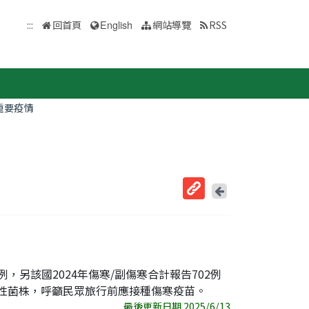
:::
回首頁
English
網站導覽
RSS
重要疫情
回
上
取
一
得
頁
短
網
址
，另該國2024年傷寒/副傷寒合計報告702例
性菌株，呼籲民眾旅行前應接種傷寒疫苗。
最後更新日期 2025/6/13