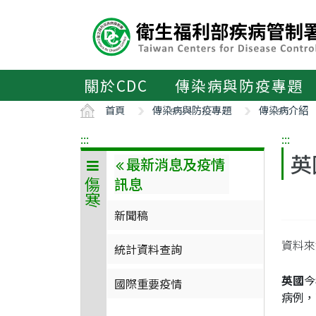
主
要
內
容
區
關於CDC
傳染病與防疫專題
ALT+C
首頁
傳染病與防疫專題
傳染病介紹
:::
:::
英
最新消息及疫情
訊息
傷寒
新聞稿
資料來
統計資料查詢
英國
今
國際重要疫情
病例，