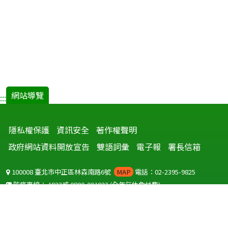
網站導覽
:::
隱私權保護
資訊安全
著作權聲明
政府網站資料開放宣告
雙語詞彙
電子報
署長信箱
100008 臺北市中正區林森南路6號
MAP
電話：02-2395-9825
防疫專線：
1922
或
0800-001922
(全年無休免付費)
聽語障服務免付費傳真：
0800-655955
國外可撥打
+886-800-001922
(自國外撥打回國須自付國際電話費用)
Copyright © 2026 衛生福利部 疾病管制署. All rights reserved.