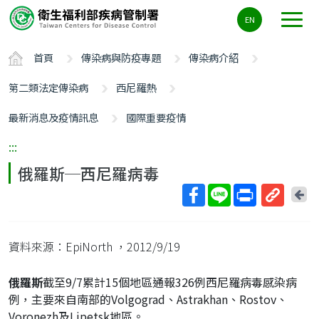
主
EN
要
內
首頁
傳染病與防疫專題
傳染病介紹
容
區
第二類法定傳染病
西尼羅熱
ALT+C
最新消息及疫情訊息
國際重要疫情
:::
俄羅斯─西尼羅病毒
回
上
取
一
得
頁
資料來源：EpiNorth
，2012/9/19
短
網
俄羅斯
截至9/7累計15個地區通報326例西尼羅病毒感染病
址
例，主要來自南部的Volgograd、Astrakhan、Rostov、
Voronezh及Lipetsk地區。