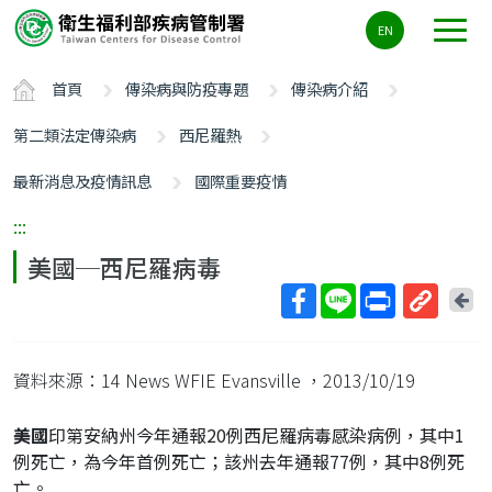
主
EN
要
內
首頁
傳染病與防疫專題
傳染病介紹
容
區
第二類法定傳染病
西尼羅熱
ALT+C
最新消息及疫情訊息
國際重要疫情
:::
美國─西尼羅病毒
回
上
取
一
得
頁
資料來源：14 News WFIE Evansville
，2013/10/19
短
網
美國
印第安納州今年通報20例西尼羅病毒感染病例，其中1
址
例死亡，為今年首例死亡；該州去年通報77例，其中8例死
亡。