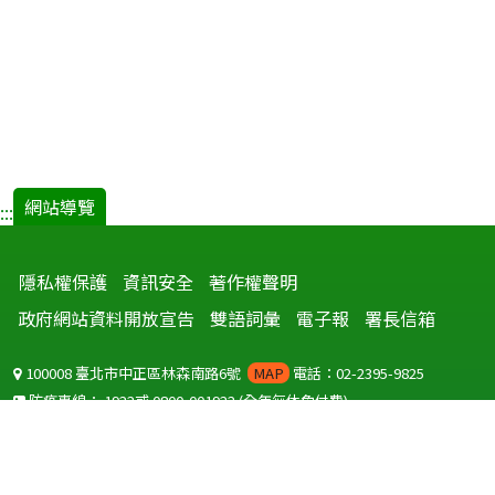
網站導覽
:::
隱私權保護
資訊安全
著作權聲明
政府網站資料開放宣告
雙語詞彙
電子報
署長信箱
100008 臺北市中正區林森南路6號
MAP
電話：02-2395-9825
防疫專線：
1922
或
0800-001922
(全年無休免付費)
聽語障服務免付費傳真：
0800-655955
國外可撥打
+886-800-001922
(自國外撥打回國須自付國際電話費用)
Copyright © 2026 衛生福利部 疾病管制署. All rights reserved.