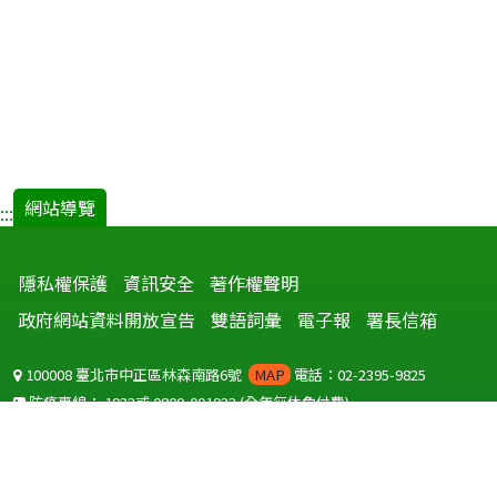
網站導覽
:::
隱私權保護
資訊安全
著作權聲明
政府網站資料開放宣告
雙語詞彙
電子報
署長信箱
100008 臺北市中正區林森南路6號
MAP
電話：02-2395-9825
防疫專線：
1922
或
0800-001922
(全年無休免付費)
聽語障服務免付費傳真：
0800-655955
國外可撥打
+886-800-001922
(自國外撥打回國須自付國際電話費用)
Copyright © 2026 衛生福利部 疾病管制署. All rights reserved.