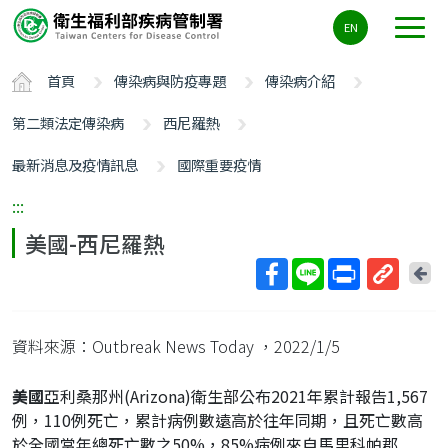
主
EN
要
內
首頁
傳染病與防疫專題
傳染病介紹
容
區
第二類法定傳染病
西尼羅熱
ALT+C
最新消息及疫情訊息
國際重要疫情
:::
美國-西尼羅熱
回
上
取
一
得
頁
資料來源：Outbreak News Today
，2022/1/5
短
網
美國
亞利桑那州(Arizona)衛生部公布2021年累計報告1,567
址
例，110例死亡，累計病例數遠高於往年同期，且死亡數高
於全國當年總死亡數之50%，85%病例來自馬里科帕郡