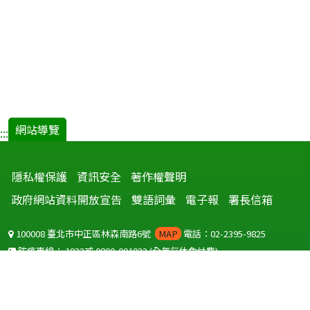
網站導覽
:::
隱私權保護
資訊安全
著作權聲明
政府網站資料開放宣告
雙語詞彙
電子報
署長信箱
100008 臺北市中正區林森南路6號
MAP
電話：02-2395-9825
防疫專線：
1922
或
0800-001922
(全年無休免付費)
聽語障服務免付費傳真：
0800-655955
國外可撥打
+886-800-001922
(自國外撥打回國須自付國際電話費用)
Copyright © 2026 衛生福利部 疾病管制署. All rights reserved.