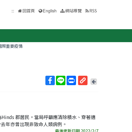
:::
回首頁
English
網站導覽
RSS
國際重要疫情
回
上
取
一
得
頁
短
網
址
，為Hinds 郡居民。當局呼籲應清除積水、穿著適
於去年亦曾出現非致命人類病例。
最後更新日期 2022/2/7