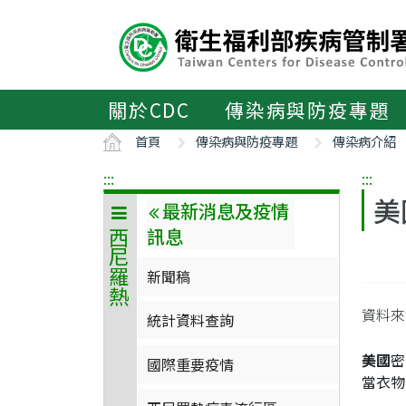
主
要
內
容
區
關於CDC
傳染病與防疫專題
ALT+C
首頁
傳染病與防疫專題
傳染病介紹
:::
:::
美
最新消息及疫情
訊息
西尼羅熱
新聞稿
資料來
統計資料查詢
美國
密
國際重要疫情
當衣物