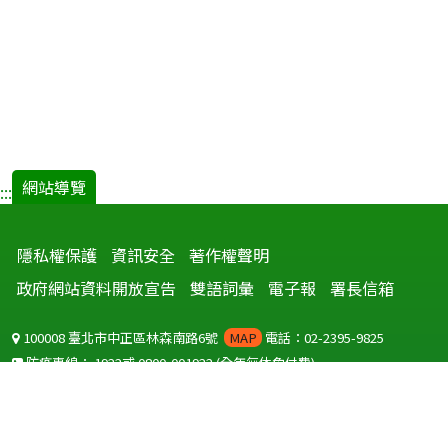
網站導覽
:::
隱私權保護
資訊安全
著作權聲明
政府網站資料開放宣告
雙語詞彙
電子報
署長信箱
100008 臺北市中正區林森南路6號
MAP
電話：02-2395-9825
防疫專線：
1922
或
0800-001922
(全年無休免付費)
聽語障服務免付費傳真：
0800-655955
國外可撥打
+886-800-001922
(自國外撥打回國須自付國際電話費用)
Copyright © 2026 衛生福利部 疾病管制署. All rights reserved.