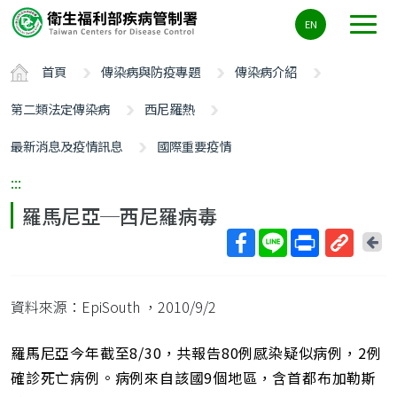
主
EN
要
內
首頁
傳染病與防疫專題
傳染病介紹
容
區
第二類法定傳染病
西尼羅熱
ALT+C
最新消息及疫情訊息
國際重要疫情
:::
羅馬尼亞─西尼羅病毒
回
上
取
一
得
頁
資料來源：EpiSouth
，2010/9/2
短
網
址
羅馬尼亞今年截至8/30，共報告80例感染疑似病例，2例
確診死亡病例。病例來自該國9個地區，含首都布加勒斯