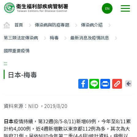
主
EN
要
內
首頁
傳染病與防疫專題
傳染病介紹
容
區
第三類法定傳染病
梅毒
最新消息及疫情訊息
ALT+C
國際重要疫情
:::
日本-梅毒
回
上
取
一
得
頁
資料來源：NIID
，2019/8/20
短
網
日本
疫情持續，第32週(8/5-8/11)新增69例，今年至8/11累
址
計約4,000例，近4週新增數以東京都112例為多，其次為大
阪府71例。另依NIID今年第二季(4-6月)統計資料，病例以