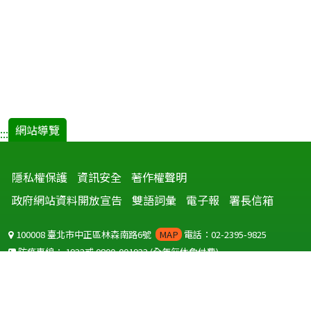
網站導覽
:::
隱私權保護
資訊安全
著作權聲明
政府網站資料開放宣告
雙語詞彙
電子報
署長信箱
100008 臺北市中正區林森南路6號
MAP
電話：02-2395-9825
防疫專線：
1922
或
0800-001922
(全年無休免付費)
聽語障服務免付費傳真：
0800-655955
國外可撥打
+886-800-001922
(自國外撥打回國須自付國際電話費用)
Copyright © 2026 衛生福利部 疾病管制署. All rights reserved.