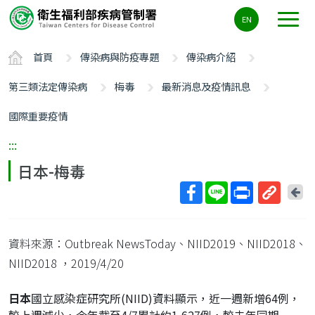
主
EN
要
內
首頁
傳染病與防疫專題
傳染病介紹
容
區
第三類法定傳染病
梅毒
最新消息及疫情訊息
ALT+C
國際重要疫情
:::
日本-梅毒
回
上
取
一
得
頁
資料來源：Outbreak NewsToday、NIID2019、NIID2018、
短
網
NIID2018
，2019/4/20
址
日本
國立感染症研究所(NIID)資料顯示，近一週新增64例，