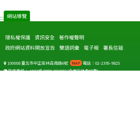
網站導覽
:::
隱私權保護
資訊安全
著作權聲明
政府網站資料開放宣告
雙語詞彙
電子報
署長信箱
100008 臺北市中正區林森南路6號
MAP
電話：02-2395-9825
防疫專線：
1922
或
0800-001922
(全年無休免付費)
聽語障服務免付費傳真：
0800-655955
國外可撥打
+886-800-001922
(自國外撥打回國須自付國際電話費用)
Copyright © 2026 衛生福利部 疾病管制署. All rights reserved.
本網站建議使用 IE10 以上版本瀏覽器及以1920x1080解析度，以獲得最