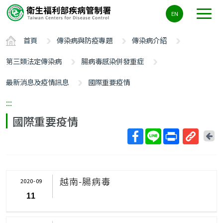
主
EN
要
內
首頁
傳染病與防疫專題
傳染病介紹
容
區
第三類法定傳染病
腸病毒感染併發重症
ALT+C
最新消息及疫情訊息
國際重要疫情
:::
國際重要疫情
回
上
取
一
得
頁
短
越南-腸病毒
2020-09
網
11
址