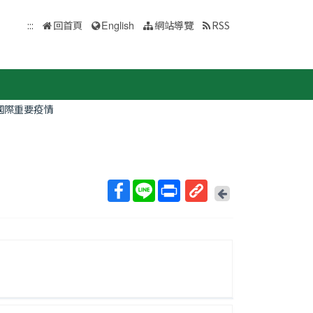
:::
回首頁
English
網站導覽
RSS
國際重要疫情
回
上
取
一
得
頁
短
網
址