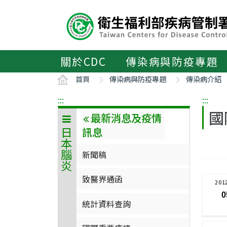
主
要
內
容
區
關於CDC
傳染病與防疫專題
ALT+C
首頁
傳染病與防疫專題
傳染病介紹
:::
:::
國
最新消息及疫情
訊息
日本腦炎
新聞稿
致醫界通函
201
0
統計資料查詢