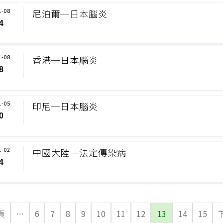
1-08
尼泊爾─日本腦炎
4
1-08
香港─日本腦炎
8
1-05
印尼─日本腦炎
0
1-02
中國大陸─法定傳染病
4
頁
…
6
7
8
9
10
11
12
13
14
15