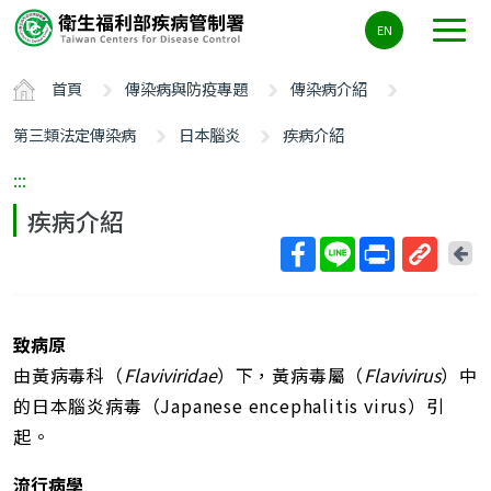
主
EN
要
內
首頁
傳染病與防疫專題
傳染病介紹
容
區
第三類法定傳染病
日本腦炎
疾病介紹
ALT+C
:::
疾病介紹
回
上
取
一
得
頁
短
致病原
網
由黃病毒科（
Flaviviridae
）下，黃病毒屬（
Flavivirus
）中
址
的日本腦炎病毒（Japanese encephalitis virus）引
起。
流行病學