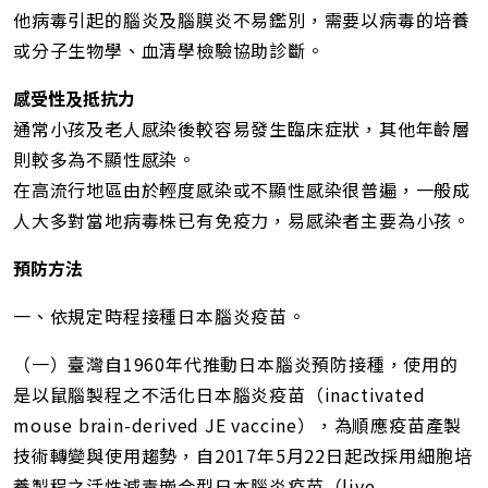
他病毒引起的腦炎及腦膜炎不易鑑別，需要以病毒的培養
或分子生物學、血清學檢驗協助診斷。
感受性及抵抗力
通常小孩及老人感染後較容易發生臨床症狀，其他年齡層
則較多為不顯性感染。
在高流行地區由於輕度感染或不顯性感染很普遍，一般成
人大多對當地病毒株已有免疫力，易感染者主要為小孩。
預防方法
一、依規定時程接種日本腦炎疫苗。
（一）臺灣自1960年代推動日本腦炎預防接種，使用的
是以鼠腦製程之不活化日本腦炎疫苗（inactivated
mouse brain-derived JE vaccine），為順應疫苗產製
技術轉變與使用趨勢，自2017年5月22日起改採用細胞培
養製程之活性減毒嵌合型日本腦炎疫苗（live