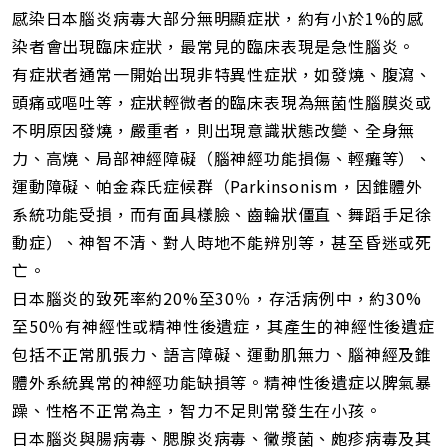
感染日本腦炎病毒大部分無明顯症狀，約有小於1%的感
染者會出現臨床症狀，最常見的臨床表現是急性腦炎。
有症狀者通常一開始出現非特異性症狀，如發燒、腹瀉、
頭痛或嘔吐等，症狀輕微者的臨床表現為無菌性腦膜炎或
不明原因發燒，嚴重者，則出現意識狀態改變、全身無
力、高燒、局部神經障礙（腦神經功能損傷、輕癱等）、
運動障礙、帕金森氏症候群（Parkinsonism，因錐體外
系統功能受損，而有面具樣臉、齒輪狀僵直、舞蹈手足徐
動症）、神智不清、對人時地不能辨別等，甚至昏迷或死
亡。
日本腦炎的致死率約20%至30％，存活病例中，約30%
至50％有神經性或精神性後遺症，其產生的神經性後遺症
包括不正常肌張力、語言障礙、運動肌無力、腦神經及錐
體外系統異常的神經功能缺損等。精神性後遺症以脾氣暴
躁、性格不正常為主，智力不足則常發生在小孩。
日本腦炎與腸病毒、腮腺炎病毒、黴漿菌、皰疹病毒及其