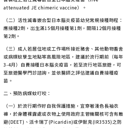
attenuated JE chimeric vaccine）。
（二）活性減毒嵌合型日本腦炎疫苗幼兒常規接種時程：
應接種2劑，出生滿15個月接種第1劑，間隔12個月接種
第2劑。
（三）成人若居住地或工作場所接近豬舍、其他動物畜舍
或病媒蚊孳生地點等高風險地區，建議於流行期前（每年
3-4月）自費接種日本腦炎疫苗，若至流行地區旅遊，可
至旅遊醫學門診諮詢，並依醫師之評估建議自費接種疫
苗。
二、預防病媒蚊叮咬：
（一）於流行期作好自我保護措施，宜穿著淺色長袖衣
褲，於身體裸露處或衣物上使用政府主管機關核可含有敵
避(DEET)、派卡瑞丁(Picaridin)或伊默克(IR3535)之防