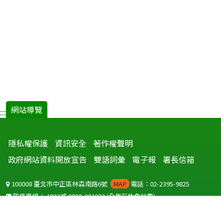
網站導覽
:::
隱私權保護
資訊安全
著作權聲明
政府網站資料開放宣告
雙語詞彙
電子報
署長信箱
100008 臺北市中正區林森南路6號
MAP
電話：02-2395-9825
防疫專線：
1922
或
0800-001922
(全年無休免付費)
聽語障服務免付費傳真：
0800-655955
國外可撥打
+886-800-001922
(自國外撥打回國須自付國際電話費用)