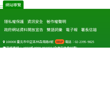
網站導覽
:::
隱私權保護
資訊安全
著作權聲明
政府網站資料開放宣告
雙語詞彙
電子報
署長信箱
100008 臺北市中正區林森南路6號
MAP
電話：02-2395-9825
防疫專線：
1922
或
0800-001922
(全年無休免付費)
聽語障服務免付費傳真：
0800-655955
國外可撥打
+886-800-001922
(自國外撥打回國須自付國際電話費用)
Copyright © 2026 衛生福利部 疾病管制署. All rights reserved.
本網站建議使用 IE10 以上版本瀏覽器及以1920x1080解析度，以獲得最
佳瀏覽體驗。
為提供使用者有文書軟體選擇的權利，本網站提供ODF開放文件格式，