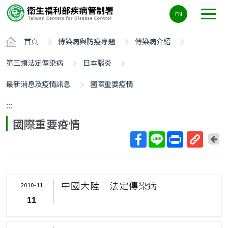
主
EN
要
內
首頁
傳染病與防疫專題
傳染病介紹
容
區
第三類法定傳染病
日本腦炎
ALT+C
最新消息及疫情訊息
國際重要疫情
:::
國際重要疫情
回
上
取
一
得
頁
短
中國大陸─法定傳染病
2010-11
網
11
址