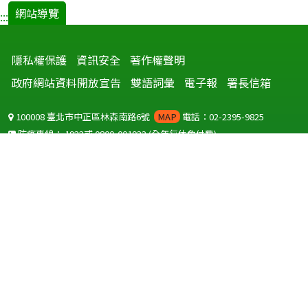
網站導覽
:::
隱私權保護
資訊安全
著作權聲明
政府網站資料開放宣告
雙語詞彙
電子報
署長信箱
100008 臺北市中正區林森南路6號
MAP
電話：02-2395-9825
防疫專線：
1922
或
0800-001922
(全年無休免付費)
聽語障服務免付費傳真：
0800-655955
國外可撥打
+886-800-001922
(自國外撥打回國須自付國際電話費用)
Copyright © 2026 衛生福利部 疾病管制署. All rights reserved.
本網站建議使用 IE10 以上版本瀏覽器及以1920x1080解析度，以獲得最
佳瀏覽體驗。
為提供使用者有文書軟體選擇的權利，本網站提供ODF開放文件格式，