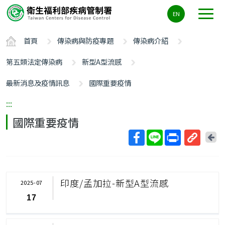
主
EN
要
內
首頁
傳染病與防疫專題
傳染病介紹
容
區
第五類法定傳染病
新型A型流感
ALT+C
最新消息及疫情訊息
國際重要疫情
:::
國際重要疫情
回
上
取
一
得
頁
短
印度/孟加拉-新型A型流感
2025-07
網
17
址