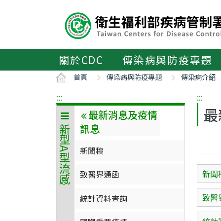
主
要
內
容
區
關於CDC
傳染病與防疫專題
ALT+C
首頁
傳染病與防疫專題
傳染病介紹
:::
:::
最
最新消息及疫情
訊息
新型A型流感
新聞稿
新聞
致醫界通函
致醫
統計資料查詢