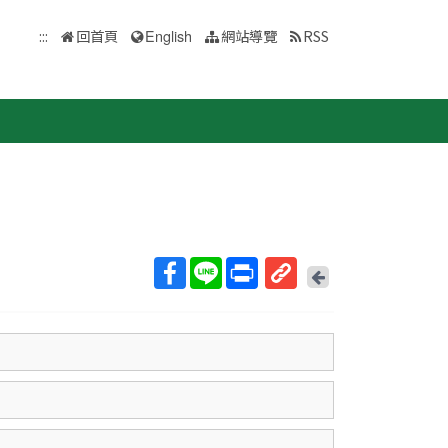
:::
回首頁
English
網站導覽
RSS
回
上
取
一
得
頁
短
網
址