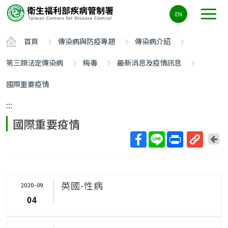
主
EN
要
內
首頁
傳染病與防疫專題
傳染病介紹
容
區
第三類法定傳染病
梅毒
最新消息及疫情訊息
ALT+C
國際重要疫情
:::
國際重要疫情
回
上
取
一
得
頁
短
英國-性病
2020-09
網
04
址