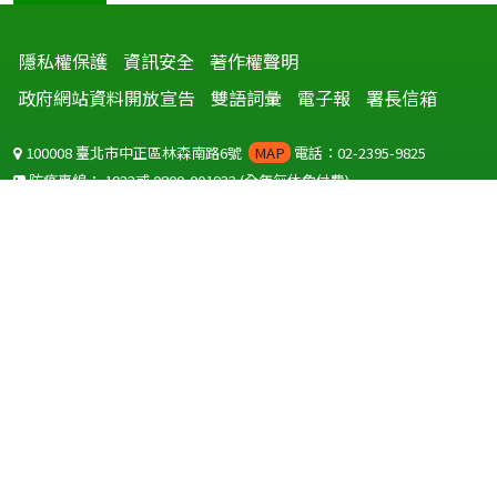
隱私權保護
資訊安全
著作權聲明
政府網站資料開放宣告
雙語詞彙
電子報
署長信箱
100008 臺北市中正區林森南路6號
MAP
電話：02-2395-9825
防疫專線：
1922
或
0800-001922
(全年無休免付費)
聽語障服務免付費傳真：
0800-655955
國外可撥打
+886-800-001922
(自國外撥打回國須自付國際電話費用)
Copyright © 2026 衛生福利部 疾病管制署. All rights reserved.
本網站建議使用 IE10 以上版本瀏覽器及以1920x1080解析度，以獲得最
佳瀏覽體驗。
為提供使用者有文書軟體選擇的權利，本網站提供ODF開放文件格式，
建議您安裝免費開源軟體
(https://www.ndc.gov.tw/cp.aspx?