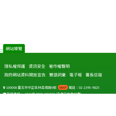
網站導覽
:::
隱私權保護
資訊安全
著作權聲明
政府網站資料開放宣告
雙語詞彙
電子報
署長信箱
100008 臺北市中正區林森南路6號
MAP
電話：02-2395-9825
防疫專線：
1922
或
0800-001922
(全年無休免付費)
聽語障服務免付費傳真：
0800-655955
國外可撥打
+886-800-001922
(自國外撥打回國須自付國際電話費用)
Copyright © 2026 衛生福利部 疾病管制署. All rights reserved.