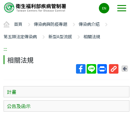
主
EN
要
內
首頁
傳染病與防疫專題
傳染病介紹
容
區
第五類法定傳染病
新型A型流感
相關法規
ALT+C
:::
相關法規
回
上
取
一
得
頁
短
計畫
網
址
公告及函示