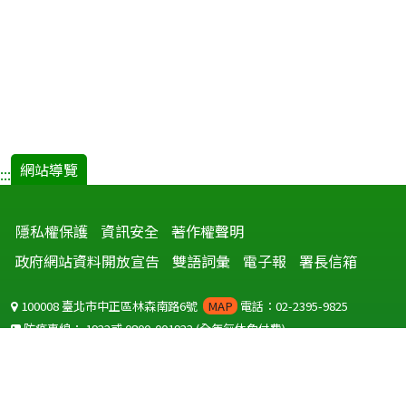
網站導覽
:::
隱私權保護
資訊安全
著作權聲明
政府網站資料開放宣告
雙語詞彙
電子報
署長信箱
100008 臺北市中正區林森南路6號
MAP
電話：02-2395-9825
防疫專線：
1922
或
0800-001922
(全年無休免付費)
聽語障服務免付費傳真：
0800-655955
國外可撥打
+886-800-001922
(自國外撥打回國須自付國際電話費用)
Copyright © 2026 衛生福利部 疾病管制署. All rights reserved.