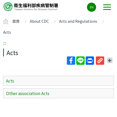
主
EN
要
內
首頁
About CDC
Acts and Regulations
容
區
Acts
ALT+C
:::
Acts
回
上
取
一
得
頁
短
Acts
網
址
Other association Acts