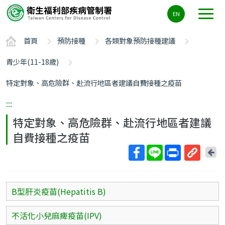
主
EN
要
內
首頁
預防接種
各類對象預防接種建議
容
區
青少年(11-18歲)
ALT+C
特定對象、高危險群、赴流行地區者建議自費接種之疫苗
:::
特定對象、高危險群、赴流行地區者建議
自費接種之疫苗
回
上
取
一
得
頁
短
B型肝炎疫苗(Hepatitis B)
網
址
不活化小兒麻痺疫苗(IPV)