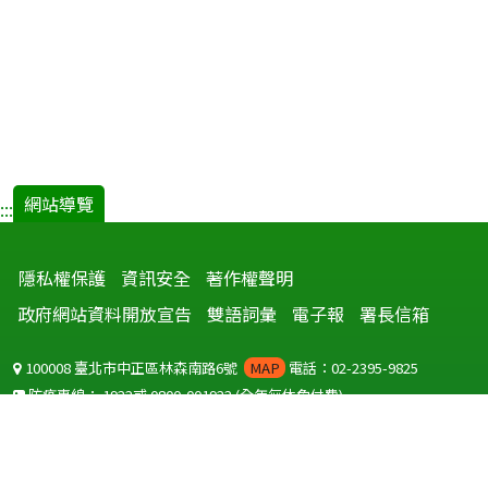
網站導覽
:::
隱私權保護
資訊安全
著作權聲明
政府網站資料開放宣告
雙語詞彙
電子報
署長信箱
100008 臺北市中正區林森南路6號
MAP
電話：02-2395-9825
防疫專線：
1922
或
0800-001922
(全年無休免付費)
聽語障服務免付費傳真：
0800-655955
國外可撥打
+886-800-001922
(自國外撥打回國須自付國際電話費用)
Copyright © 2026 衛生福利部 疾病管制署. All rights reserved.