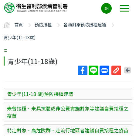
主
EN
要
內
首頁
預防接種
各類對象預防接種建議
容
區
青少年(11-18歲)
ALT+C
:::
青少年(11-18歲)
回
上
取
一
得
頁
短
青少年(11-18 歲)預防接種建議
網
址
未曾接種、未具抗體或非公費實施對象等建議自費接種之
疫苗
特定對象、高危險群、赴流行地區者建議自費接種之疫苗