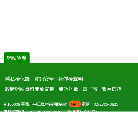
網站導覽
:::
隱私權保護
資訊安全
著作權聲明
政府網站資料開放宣告
雙語詞彙
電子報
署長信箱
100008 臺北市中正區林森南路6號
MAP
電話：02-2395-9825
防疫專線：
1922
或
0800-001922
(全年無休免付費)
聽語障服務免付費傳真：
0800-655955
國外可撥打
+886-800-001922
(自國外撥打回國須自付國際電話費用)
Copyright © 2026 衛生福利部 疾病管制署. All rights reserved.