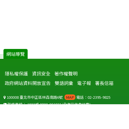
網站導覽
:::
隱私權保護
資訊安全
著作權聲明
政府網站資料開放宣告
雙語詞彙
電子報
署長信箱
100008 臺北市中正區林森南路6號
MAP
電話：02-2395-9825
防疫專線：
1922
或
0800-001922
(全年無休免付費)
聽語障服務免付費傳真：
0800-655955
國外可撥打
+886-800-001922
(自國外撥打回國須自付國際電話費用)
Copyright © 2026 衛生福利部 疾病管制署. All rights reserved.