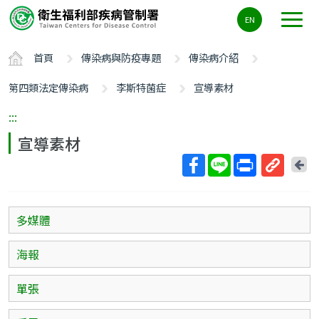
主
EN
要
內
首頁
傳染病與防疫專題
傳染病介紹
容
區
第四類法定傳染病
李斯特菌症
宣導素材
ALT+C
:::
宣導素材
回
上
取
一
得
頁
短
多媒體
網
址
海報
單張