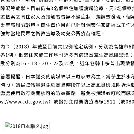
識障礙等症狀。目前仍有3名個案住加護病房治療，另2名個案
上述個案之同住家人及接觸者皆無不適症狀。經調查發現，個
溝渠等高風險環境。衛生單位目前已針對個案住家周邊或工作
加強對當地民眾之衛教宣導及幼兒公費疫苗催種。
今（2018）年截至目前共12例確定病例，分別為高雄市6
各1例，個案住家或工作地附近多有病媒蚊孳生高風險環境；去年
數分別為16、18、30、23及25例。近年各縣市多曾出現散
署提醒，日本腦炎的病媒蚊以三斑家蚊為主，常孳生於水稻
明時段，請民眾儘量避免於高峰時段在以上高風險環境附近活
裸露處使用政府機關核可的防蚊藥劑，避免被病媒蚊叮咬而感
ps://www.cdc.gov.tw）或撥打免付費防疫專線1922（或08