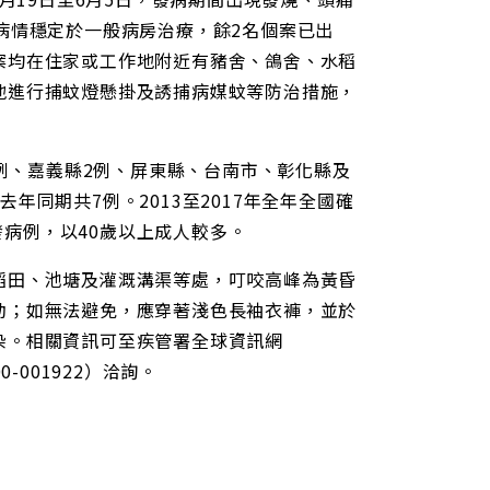
病情穩定於一般病房治療，餘2名個案已出
案均在住家或工作地附近有豬舍、鴿舍、水稻
地進行捕蚊燈懸掛及誘捕病媒蚊等防治措施，
例、嘉義縣2例、屏東縣、台南市、彰化縣及
同期共7例。2013至2017年全年全國確
發病例，以40歲以上成人較多。
田、池塘及灌溉溝渠等處，叮咬高峰為黃昏
動；如無法避免，應穿著淺色長袖衣褲，並於
染。相關資訊可至疾管署全球資訊網
00-001922）洽詢。