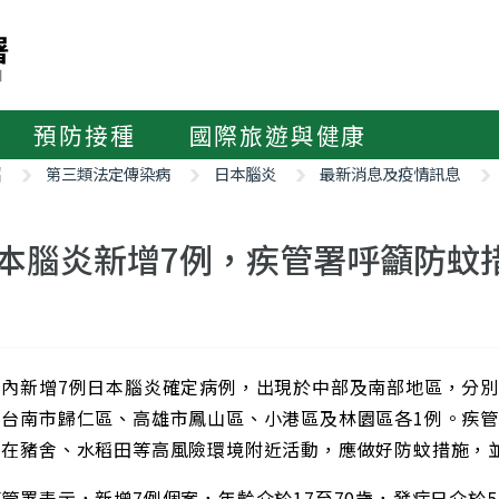
預防接種
國際旅遊與健康
紹
第三類法定傳染病
日本腦炎
最新消息及疫情訊息
本腦炎新增7例，疾管署呼籲防蚊
新增7例日本腦炎確定病例，出現於中部及南部地區，分別
台南市歸仁區、高雄市鳳山區、小港區及林園區各1例。疾管
需在豬舍、水稻田等高風險環境附近活動，應做好防蚊措施，
表示，新增7例個案，年齡介於17至70歲，發病日介於5