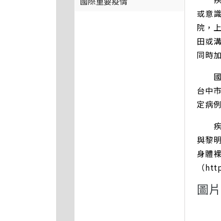
國際重要疫情
或意
院，
田或
同時
國內
台中市
定病例
疾管
與黎
身體
（htt
圖片