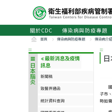
主
要
內
容
區
關於CDC
傳染病與防疫專題
ALT+C
首頁
傳染病與防疫專題
傳染病介
:::
:::
日
最新消息及疫情
訊息
日本腦炎
新聞稿
國內
致醫界通函
子市、
統計資料查詢
時如
疾管署