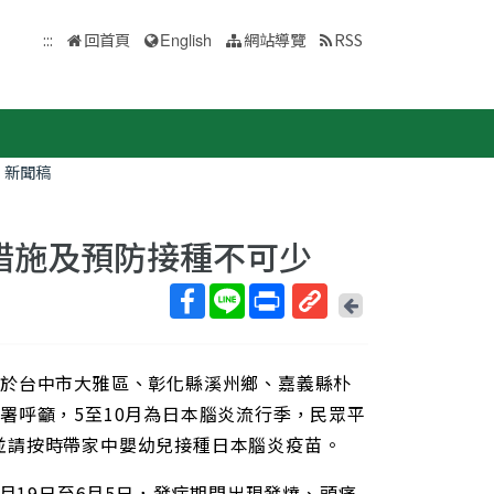
:::
回首頁
English
網站導覽
RSS
新聞稿
措施及預防接種不可少
回
上
取
一
得
頁
於台中市大雅區、彰化縣溪州鄉、嘉義縣朴
短
網
署呼籲，5至10月為日本腦炎流行季，民眾平
址
並請按時帶家中嬰幼兒接種日本腦炎疫苗。
月19日至6月5日，發病期間出現發燒、頭痛