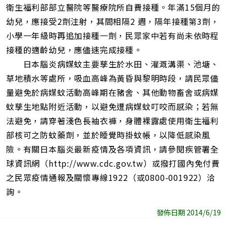
衛生福利部部立醫院等醫療院所自費接種。年滿15個月的
幼兒，應接受2劑注射，其間相隔2 週，隔年接種第3劑，
小學一年級時再追加接種一劑，民眾家中若有尚未依時程
接種的適齡幼兒，應儘速完成接種。
日本腦炎病媒蚊主要孳生於水田、灌溉溝渠、池塘、
草地積水等處所，吸血高峰為黃昏與黎明時段，請民眾儘
量避免於病媒蚊活動高峰期在豬舍、其他動物畜舍或病媒
蚊孳生地點附近活動，以避免遭病媒蚊叮咬而感染；若無
法避免，請穿著淺色長袖衣褲，身體裸露處使用衛生福利
部核可之防蚊藥劑，並於睡覺時掛蚊帳，以降低感染風
險。有關日本腦炎最新疫情及各項資訊，請參閱疾管署全
球資訊網（http://www.cdc.gov.tw）或撥打國內免付費
之民眾疫情通報及關懷專線1922（或0800-001922）洽
詢。
發佈日期 2014/6/19