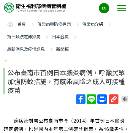
主
EN
要
內
首頁
傳染病與防疫專題
傳染病介紹
容
區
第三類法定傳染病
日本腦炎
ALT+C
最新消息及疫情訊息
新聞稿
:::
公布臺南市首例日本腦炎病例，呼籲民眾
加強防蚊措施，有感染風險之成人可接種
疫苗
回
上
取
一
得
頁
疾病管制署公布臺南市今（2014）年首例日本腦炎
短
網
確定病例，也是國內本年第二例確診個案，為46歲男性，