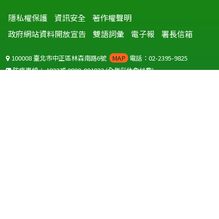
隱私權保護
資訊安全
著作權聲明
政府網站資料開放宣告
雙語詞彙
電子報
署長信箱
100008 臺北市中正區林森南路6號
MAP
電話：02-2395-9825
防疫專線：
1922
或
0800-001922
(全年無休免付費)
聽語障服務免付費傳真：
0800-655955
國外可撥打
+886-800-001922
(自國外撥打回國須自付國際電話費用)
Copyright © 2026 衛生福利部 疾病管制署. All rights reserved.
本網站建議使用 IE10 以上版本瀏覽器及以1920x1080解析度，以獲得最
佳瀏覽體驗。
為提供使用者有文書軟體選擇的權利，本網站提供ODF開放文件格式，
建議您安裝免費開源軟體
(https://www.ndc.gov.tw/cp.aspx?
n=32A75A78342B669D)
或以您慣用的軟體開啟文件。