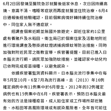
址
6月2日因發燒至醫院急診就醫後返家休息，次日因持續高
燒、意識不清、嗜睡等症狀而再度就醫並住院治療，6月4
日通報後經檢驗確認，目前個案病情好轉持續住院治療
中，同住家人無不適症狀。
經調查個案近期並無國外旅遊史，鄰近住家約1公里
處有養豬戶及水稻田。衛生局已於個案住家及活動地附近
進行環境調查及懸掛誘蚊燈誘捕病媒蚊等防治措施，同時
加強對附近民眾之衛教宣導。疾管署提醒，目前已進入日
本腦炎流行期，請民眾加強防蚊措施，並確認家中幼兒均
已依時完成疫苗接種，以避免感染。
依據疾管署監測資料顯示，日本腦炎流行季集中在每
年5月至10月，6至7月為流行高峰，去（2013）年16例
確定病例中有11例集中於6月發生，2012年的32例確定
病例也有15例集中在6月。疾管署表示，預防日本腦炎最
有效的方法是接種疫苗，成人如住家或工作場所鄰近豬
舍、水稻田等高風險環境或有感染風險者，全年皆可前往