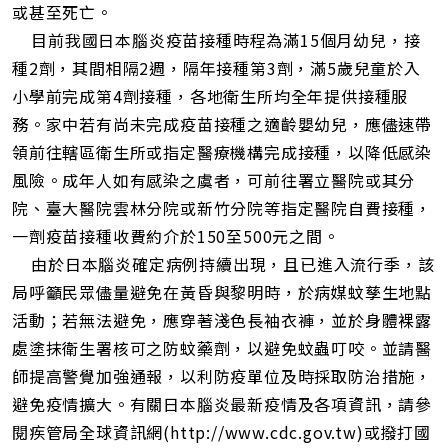
或甚至死亡。
目前我國日本腦炎疫苗接種時程為滿15個月幼兒，接
種2劑，其間相隔2週，隔年接種第3劑，滿5歲兒童於入
小學前完成第4劑接種，各地衛生所均全年提供接種服
務。家中若有尚未完成疫苗接種之適齡嬰幼兒，應儘速帶
領前往轄區衛生所或指定醫療機構完成接種，以降低感染
風險。成年人如有感染之虞者，可前往署立醫院或其分
院、臺大醫院雲林分院或新竹分院等指定醫院自費接種，
一劑疫苗接種收費約介於150至500元之間。
由於日本腦炎確定病例持續出現，且已進入流行季，該
局呼籲民眾儘量避免在黃昏與黎明時，於病媒蚊孳生地點
活動；若無法避免，應穿著淺色長袖衣褲，並於身體裸露
處塗抹衛生署核可之防蚊藥劑，以避免蚊蟲叮咬。並請醫
師提高警覺加強通報，以利防疫單位及時採取防治措施，
避免疫情擴大。有關日本腦炎最新疫情及各項資訊，請參
閱疾管局全球資訊網(http://www.cdc.gov.tw)或撥打國