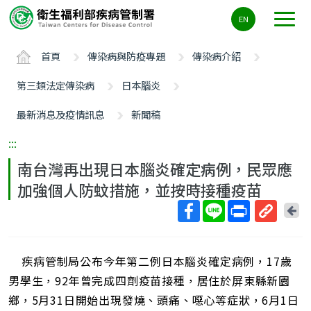
主
EN
要
內
首頁
傳染病與防疫專題
傳染病介紹
容
區
第三類法定傳染病
日本腦炎
ALT+C
最新消息及疫情訊息
新聞稿
:::
南台灣再出現日本腦炎確定病例，民眾應
加強個人防蚊措施，並按時接種疫苗
回
上
取
一
得
頁
疾病管制局公布今年第二例日本腦炎確定病例，17歲
短
網
男學生，92年曾完成四劑疫苗接種，居住於屏東縣新園
址
鄉，5月31日開始出現發燒、頭痛、噁心等症狀，6月1日