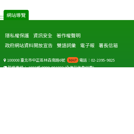
網站導覽
:::
隱私權保護
資訊安全
著作權聲明
政府網站資料開放宣告
雙語詞彙
電子報
署長信箱
100008 臺北市中正區林森南路6號
MAP
電話：02-2395-9825
防疫專線：
1922
或
0800-001922
(全年無休免付費)
聽語障服務免付費傳真：
0800-655955
國外可撥打
+886-800-001922
(自國外撥打回國須自付國際電話費用)
Copyright © 2026 衛生福利部 疾病管制署. All rights reserved.
本網站建議使用 IE10 以上版本瀏覽器及以1920x1080解析度，以獲得最