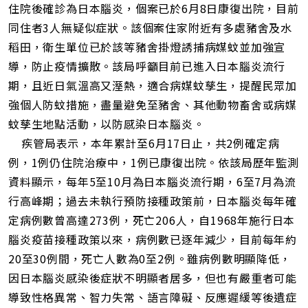
住院後確診為日本腦炎，個案已於6月8日康復出院，目前
同住者3人無疑似症狀。該個案住家附近有多處豬舍及水
稻田，衛生單位已於該等豬舍掛燈誘捕病媒蚊並加強宣
導，防止疫情擴散。該局呼籲目前已進入日本腦炎流行
期，且近日氣溫高又溼熱，適合病媒蚊孳生，提醒民眾加
強個人防蚊措施，盡量避免至豬舍、其他動物畜舍或病媒
蚊孳生地點活動，以防感染日本腦炎。
疾管局表示，本年累計至6月17日止，共2例確定病
例，1例仍住院治療中，1例已康復出院。依該局歷年監測
資料顯示，每年5至10月為日本腦炎流行期，6至7月為流
行高峰期；過去未執行預防接種政策前，日本腦炎每年確
定病例數曾高達273例，死亡206人，自1968年施行日本
腦炎疫苗接種政策以來，病例數已逐年減少，目前每年約
20至30例間，死亡人數為0至2例。雖病例數明顯降低，
因日本腦炎感染後症狀不明顯者居多，但也有嚴重者可能
導致性格異常、智力失常、語言障礙、反應遲緩等後遺症