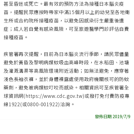
甚至昏迷或死亡。最有效的預防方法為接種日本腦炎疫
苗，提醒民眾應按時帶家中滿15個月以上的幼兒至各地衛
生所或合約院所接種疫苗，以避免因感染衍生嚴重後遺
症；成人若自覺有感染風險，可至旅遊醫學門診評估自費
接種疫苗。
疾管署再次提醒，目前為日本腦炎流行季節，請民眾儘量
避免於黃昏及黎明病媒蚊吸血高峰時段，在水稻田、池塘
及灌溉溝渠等高風險環境附近活動；如無法避免，應穿著
淺色長袖衣褲，並於身體裸露處使用政府機關核可的防蚊
藥劑，避免被病媒蚊叮咬而感染。相關資訊可至疾管署全
球資訊網(https://www.cdc.gov.tw)或撥打免付費防疫專
線1922(或0800-001922)洽詢。
發佈日期 2019/7/9