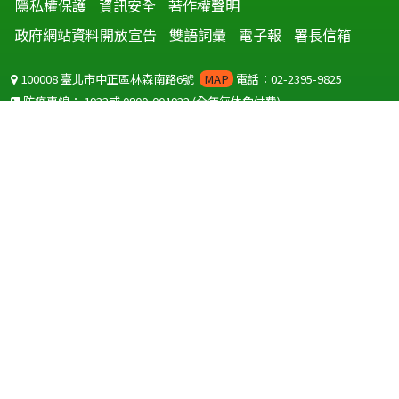
隱私權保護
資訊安全
著作權聲明
政府網站資料開放宣告
雙語詞彙
電子報
署長信箱
100008 臺北市中正區林森南路6號
MAP
電話：02-2395-9825
防疫專線：
1922
或
0800-001922
(全年無休免付費)
聽語障服務免付費傳真：
0800-655955
國外可撥打
+886-800-001922
(自國外撥打回國須自付國際電話費用)
Copyright © 2026 衛生福利部 疾病管制署. All rights reserved.
本網站建議使用 IE10 以上版本瀏覽器及以1920x1080解析度，以獲得最
佳瀏覽體驗。
為提供使用者有文書軟體選擇的權利，本網站提供ODF開放文件格式，
建議您安裝免費開源軟體
(https://www.ndc.gov.tw/cp.aspx?
n=32A75A78342B669D)
或以您慣用的軟體開啟文件。