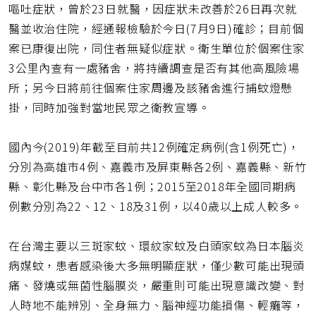
嘔吐症狀，曾於23日就醫，因症狀未改善於26日再次就
醫並收治住院，經通報檢驗於今日(7月9日)確診；目前個
案已康復出院，同住者無疑似症狀。衛生單位於個案住家
3公里內查有一處豬舍，將持續調查是否有其他高風險場
所；另今日將前往個案住家周邊及該豬舍進行捕蚊燈懸
掛，同時加強對當地民眾之衛教宣導。
國內今(2019)年截至目前共12例確定病例(含1例死亡)，
分別為高雄市4例、嘉義市及屏東縣各2例、嘉義縣、新竹
縣、彰化縣及台中市各1例；2015至2018年全國同期病
例數分別為22、12、18及31例，以40歲以上成人較多。
在台灣主要以三斑家蚊、環紋家蚊及白頭家蚊為日本腦炎
病媒蚊，患者感染後大多無明顯症狀，僅少數可能出現頭
痛、發燒或無菌性腦膜炎，嚴重則可能出現意識改變、對
人時地不能辨別、全身無力、腦神經功能損傷、輕癱等，