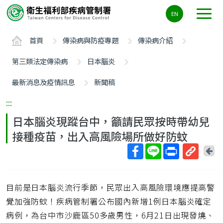
主
EN
要
內
首頁
傳染病與防疫專題
傳染病介紹
容
區
第三類法定傳染病
日本腦炎
ALT+C
最新消息及疫情訊息
新聞稿
:::
日本腦炎現蹤台中，籲請民眾按時帶幼兒
接種疫苗，出入高風險場所做好防蚊
回
上
取
一
得
頁
目前是日本腦炎流行季節，民眾出入高風險環境應提高警
短
網
覺加強防蚊！疾病管制署公布國內新增1例日本腦炎確定
址
病例，為台中市沙鹿區50多歲男性，6月21日出現發燒、