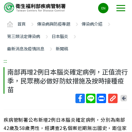
主
EN
要
內
首頁
傳染病與防疫專題
傳染病介紹
容
區
第三類法定傳染病
日本腦炎
ALT+C
最新消息及疫情訊息
新聞稿
:::
南部再增2例日本腦炎確定病例，正值流行
季，民眾務必做好防蚊措施及按時接種疫
苗
回
上
取
一
得
頁
疾病管制署公布新增2例日本腦炎確定病例，分別為南部
短
網
42歲及58歲男性，經調查2名個案近期無出國史，距住家