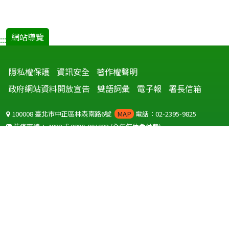
網站導覽
:::
隱私權保護
資訊安全
著作權聲明
政府網站資料開放宣告
雙語詞彙
電子報
署長信箱
100008 臺北市中正區林森南路6號
MAP
電話：02-2395-9825
防疫專線：
1922
或
0800-001922
(全年無休免付費)
聽語障服務免付費傳真：
0800-655955
國外可撥打
+886-800-001922
(自國外撥打回國須自付國際電話費用)
Copyright © 2026 衛生福利部 疾病管制署. All rights reserved.
本網站建議使用 IE10 以上版本瀏覽器及以1920x1080解析度，以獲得最