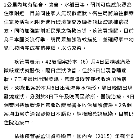
址
2公里內均有豬舍、鴿舍、水稻田等，研判可能感染源為
住家附近，目前同住家人無疑似症狀。衛生局將前往個案
住家及活動地附近進行環境調查及懸掛誘蚊燈誘捕病媒
蚊，同時加強對附近民眾之衛教宣導。疾管署提醒，目前
為日本腦炎流行季，請民眾加強防蚊措施，並確認家中幼
兒已按時完成疫苗接種，以防感染。
疾管署表示，42歲個案於本（6）月4日因喉嚨痛及
微咳症狀就醫後，隔日症狀改善，但於6日出現昏睡症
狀，7日凌晨因出現發燒、意識障礙等症狀收治加護病
房。58歲個案於本月6日出現流鼻水情形，隔日晚間出現
發燒症狀，分別於8日下午及晚間至診所、醫院治療，9日
個案因持續發燒且意識改變就醫並收治加護病房。2名個
案均由醫院通報疑似日本腦炎，經檢驗確認感染，目前仍
住院治療中。
依據疾管署監測資料顯示，國內今（2015）年截至6