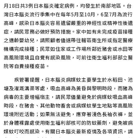
月18日共3例日本腦炎確定病例，均發生於南部地區。台
灣日本腦炎流行季集中在每年5月至10月，6至7月為流行
高峰，感染日本腦炎容易遺留嚴重的神經性或精神性後遺
症，請民眾務必做好預防措施。家中如有未完成疫苗接種
之適齡嬰幼兒，請照顧者儘速帶往轄區衛生所或指定醫療
機構完成接種；民眾如住家或工作場所鄰近豬舍或水田等
高風險環境且自覺有感染風險，可前往衛生福利部部立醫
院等自費接種疫苗。
疾管署提醒，日本腦炎病媒蚊主要孳生於水稻田、池
塘及灌溉溝渠等處，吸血高峰為黃昏與黎明時段，而豬為
病毒的主要增幅宿主，請民眾儘量避免於病媒蚊吸血高峰
時段，在豬舍、其他動物畜舍或病媒蚊孳生地點等高風險
環境附近活動；如果無法避免，應穿著淺色長袖衣褲，並
於身體裸露處使用衛生福利部核可的防蚊藥劑，避免被病
媒蚊叮咬而感染。有關日本腦炎最新疫情及各項資訊，請