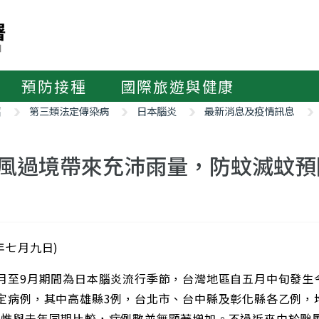
預防接種
國際旅遊與健康
紹
第三類法定傳染病
日本腦炎
最新消息及疫情訊息
風過境帶來充沛雨量，防蚊滅蚊預
年七月九日)
5月至9月期間為日本腦炎流行季節，台灣地區自五月中旬發生
確定病例，其中高雄縣3例，台北市、台中縣及彰化縣各乙例，
；惟與去年同期比較，病例數並無顯著增加。不過近來由於颱