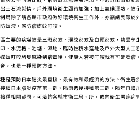
傳出土石流災情，戶外環境衛生亟待加強；加上氣候溼熱，蚊
管制局除了請各縣市政府做好環境衛生工作外，亦籲請民眾於
上防蚊液，嚴防病媒蚊叮咬。
地區主要的病媒蚊是三斑家蚊、環紋家蚊及白頭家蚊，幼蟲孳
足印、水泥槽、池塘、濕地、臨時性積水窪地及戶外大型人工
病媒蚊叮咬豬隻感染到病毒後，健康人若被叮咬就有可能發病
豬舍，也是一種預防方法。
接種是預防日本腦炎最直接、最有效和最經濟的方法。衛生署疾
應接種日本腦炎疫苗第一劑，隔兩週後接種第二劑，隔年再追
防接種相關疑問，可洽詢各縣市衛生局、所，或向衛生署疾病