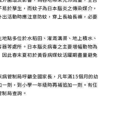
子易於孳生，而蚊子為日本腦炎之傳染媒介，
外出活動時應注意防蚊，穿上長袖長褲，必要
生地點多位於水稻田、灌溉溝渠、地上積水、
容器等處所。日本腦炎病毒之主要增幅動物為
，因此春末夏初於黃昏病媒蚊活躍期盡量避免
病管制局呼籲全國家長，凡年滿15個月的幼
加一劑，到小學一年級時再補追加一劑。有任
管制局查詢。