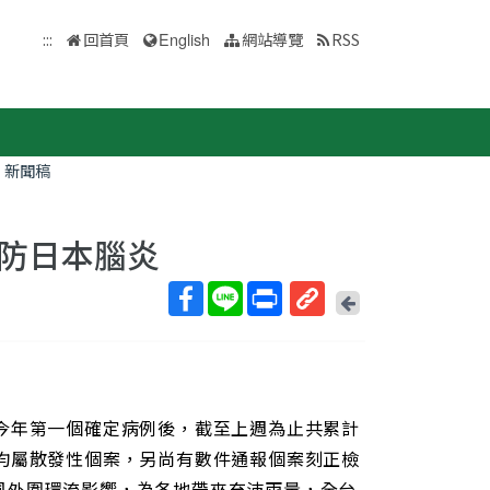
:::
回首頁
English
網站導覽
RSS
新聞稿
防日本腦炎
回
上
取
一
得
頁
短
網
今年第一個確定病例後，截至上週為止共累計
址
均屬散發性個案，另尚有數件通報個案刻正檢
風外圍環流影響，為各地帶來充沛雨量，全台