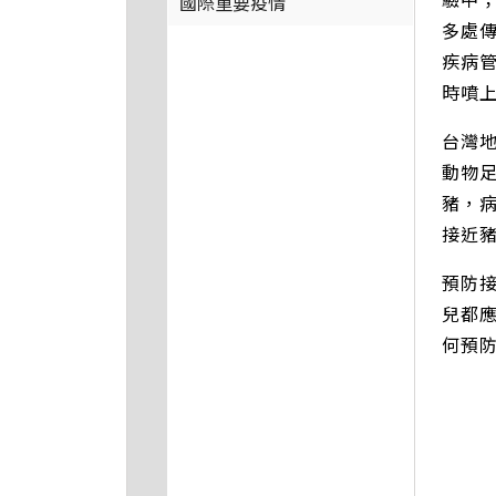
國際重要疫情
多處
疾病
時噴
台灣
動物
豬，
接近
預防
兒都
何預