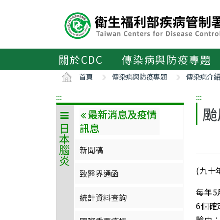
主
要
內
容
區
關於CDC
傳染病與防疫專題
ALT+C
首頁
傳染病與防疫專題
傳染病介
:::
:::
颱
最新消息及疫情
訊息
日本腦炎
新聞稿
(九十
致醫界通函
每年
統計資料查詢
6個
驗中