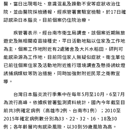
醫，當日出現嘔吐、意識混亂及躁動不安等症狀收治住
院，並由醫院採檢通報，經疾管署實驗室檢驗，於17日確
認感染日本腦炎，目前個案仍住院治療。
疾管署表示，經台南市衛生局調查，該個案近期無旅
遊史及無相關疫苗接種史，平日活動地點以住家及工作地
為主，個案工作地附近有2處豬舍及大片水稻田，研判可
能感染源為工作地，目前同住家人無疑似症狀。衛生單位
已前往個案住家及活動地附近進行環境調查及懸掛誘蚊燈
誘捕病媒蚊等防治措施，同時加強對附近民眾之衛教宣
導。
台灣日本腦炎流行季集中在每年5月至10月，6至7月
為流行高峰。依據疾管署監測資料統計，國內今年截至目
前共3例確定病例（高雄市2例、台南市1例）；2010至
2015年確定病例數分別為33、22、32、16、18及30
例；各年齡層均有感染風險，以30到59歲風險為高。