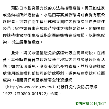
預防日本腦炎最有效的方法為接種疫苗，民眾如住家
或活動場所鄰近豬舍、水稻田等高風險環境或自覺有感染
風險者，可前往衛生福利部部立醫院等醫療院所自費接種
疫苗；家中如有未完成疫苗接種之適齡嬰幼兒，照顧者應
儘速帶往當地衛生所或指定醫療機構完成接種，以避免感
染，衍生嚴重後遺症。
此外，請民眾儘量避免於病媒蚊吸血高峰時段，在豬
舍、其他動物畜舍或病媒蚊孳生地點等高風險環境附近活
動；如果無法避免，應穿著淺色長袖衣褲，並於身體裸露
處使用衛生福利部核可的防蚊藥劑，避免被病媒蚊叮咬而
感染。相關資訊可至疾管署全球資訊網
（http://www.cdc.gov.tw）或撥打免付費防疫專線
1922（或0800-001922）洽詢。
發佈日期 2016/6/17