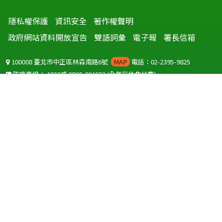
隱私權保護
資訊安全
著作權聲明
政府網站資料開放宣告
雙語詞彙
電子報
署長信箱
100008 臺北市中正區林森南路6號
MAP
電話：02-2395-9825
防疫專線：
1922
或
0800-001922
(全年無休免付費)
聽語障服務免付費傳真：
0800-655955
國外可撥打
+886-800-001922
(自國外撥打回國須自付國際電話費用)
Copyright © 2026 衛生福利部 疾病管制署. All rights reserved.
本網站建議使用 IE10 以上版本瀏覽器及以1920x1080解析度，以獲得最
佳瀏覽體驗。
為提供使用者有文書軟體選擇的權利，本網站提供ODF開放文件格式，
建議您安裝免費開源軟體
(https://www.ndc.gov.tw/cp.aspx?