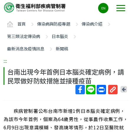
主
EN
要
內
首頁
傳染病與防疫專題
傳染病介紹
容
區
第三類法定傳染病
日本腦炎
ALT+C
最新消息及疫情訊息
新聞稿
:::
台南出現今年首例日本腦炎確定病例，請
民眾做好防蚊措施並接種疫苗
回
上
取
一
得
頁
疾病管制署公布台南市新增1例日本腦炎確定病例，
短
網
為該市今年首例，個案為64歲男性，從事農作收集工作，
址
6月9日出現意識模糊、發高燒等情形，於12日至醫院就