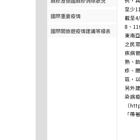
例，其
麻疹及德國麻疹消除狀況
至少1
國際重要疫情
截至4
8、1
國際間旅遊疫情建議等級表
東南
之民
疾病
熟、
疹、
區，
另外
染病
（ht
「帶著