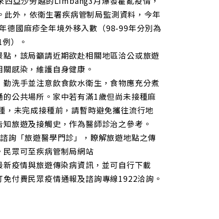
亞沙勞越的Limbang3月爆發霍亂疫情，
)。此外，依衛生署疾病管制局監測資料，今年
年德國麻疹全年境外移入數（98-99年分別為
1例）。
景點，該局籲請近期欲赴相關地區洽公或旅遊
相關感染，維護自身健康。
，勤洗手並注意飲食飲水衛生，食物應充分煮
通的公共場所。家中若有滿1歲但尚未接種麻
種，未完成接種前，請暫時避免攜往流行地
告知旅遊及接觸史，作為醫師診治之參考。
院諮詢「旅遊醫學門診」，瞭解旅遊地點之傳
。民眾可至疾病管制局網站
取得國際最新疫情與旅遊傳染病資訊，並可自行下載
免付費民眾疫情通報及諮詢專線1922洽詢。