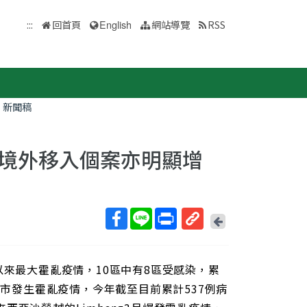
:::
回首頁
English
網站導覽
RSS
新聞稿
境外移入個案亦明顯增
回
上
取
一
得
頁
以來最大霍亂疫情，10區中有8區受感染，累
短
網
ani市發生霍亂疫情，今年截至目前累計537例病
址