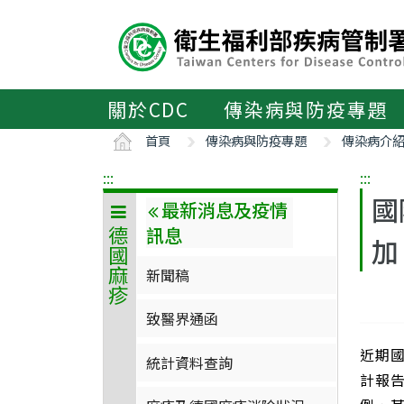
主
要
內
容
區
關於CDC
傳染病與防疫專題
ALT+C
首頁
傳染病與防疫專題
傳染病介
:::
:::
國
最新消息及疫情
訊息
德國麻疹
加
新聞稿
致醫界通函
近期國
統計資料查詢
計報告