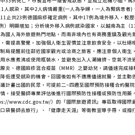
中33例死亡，市長宣布一級警戒狀態，並成立危機小組。馬來西
11人感染，其中2人病情嚴重(一人為孕婦，一人為腎病患者
/11止共23例德國麻疹確定病例，其中17例為境外移入，較歷
1例）明顯增加；分析境外移入病例感染國家，以越南為主（1
亞為國人海外旅遊熱門地點，而南非境內也有商務重鎮及觀光
眾，需提高警覺，加強個人衛生習慣並注意飲食安全，以杜絕
管制局提醒前往鄰近國家觀光或洽商之旅客，應注意個人衛生
飲用水應煮沸或使用瓶裝水，並避免出入人潮擁擠、空氣不流
腮腺炎、德國麻疹混合疫苗（MMR）之嬰幼兒，請儘速完成接
以降低遭受感染的機會。回國後如有不適應儘速就醫，並主動
建議計畫出國的民眾，可提前二~四週至國際預防接種合約醫
疫情，接受醫師專業評估後進行國際預防性接種或預防性用藥
tps://www.cdc.gov.tw/）的「國際旅遊資訊」專區
口袋醫師去旅行」、「健康走天涯」等衛教宣導手冊，或撥打