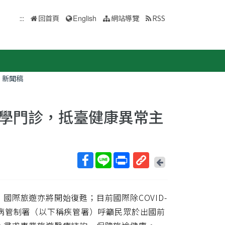
:::
回首頁
English
網站導覽
RSS
新聞稿
學門診，抵臺健康異常主
回
上
取
一
得
頁
際旅遊亦將開始復甦；目前國際除COVID-
短
網
病管制署（以下稱疾管署）呼籲民眾於出國前
址