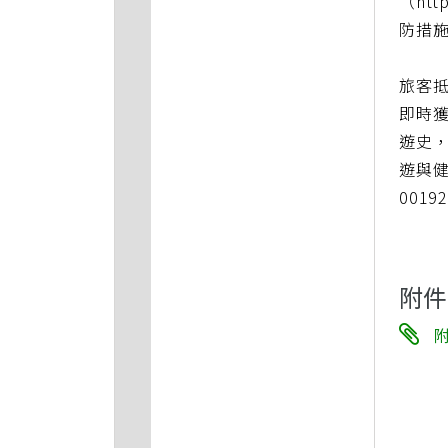
（ht
防措
旅客
即時
遊史，
遊與健
001
附件
附