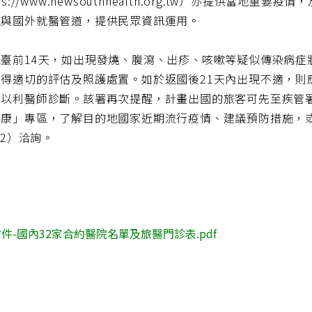
tps://www.newsouthhealth.org.tw）亦提供當
施與國外就醫管道，提供民眾資訊運用。
抵臺前14天，如出現發燒、腹瀉、出疹、咳嗽等疑似傳染病症
獲得適切的評估及照護處置。如於返國後21天內出現不適，則
以利醫師診斷。該署再次提醒，計畫出國的旅客可先至疾管署網站（ht
康」專區，了解目的地國家近期流行疫情、建議預防措施，或撥打
922）洽詢。
件-國內32家合約醫院名單及旅醫門診表.pdf