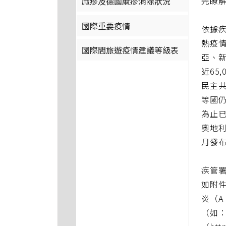
先瞭
麻疹及德國麻疹消除狀況
國際重要疫情
依據疾
熱疫情
國際間旅遊疫情建議等級表
亞、新
近65
民主
等國
為止
奧地
月發
疾管署
如附
炎（A
（如