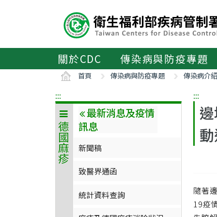
主
要
內
容
區
關於CDC
傳染病與防疫專題
ALT+C
首頁
傳染病與防疫專題
傳染病介
:::
:::
邊
最新消息及疫情
訊息
德國麻疹
動
新聞稿
致醫界通函
隨著邊
統計資料查詢
19