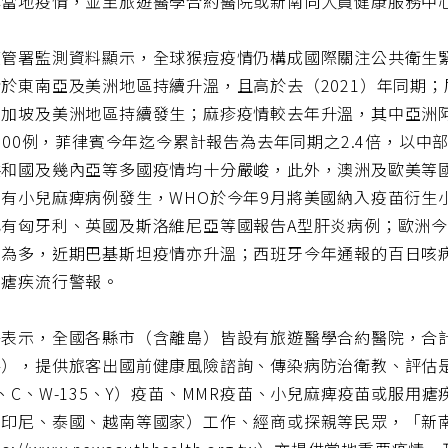
解當地疫情，並至旅遊醫學合約醫院或新南向人員健康服務中
管署監測資料顯示，全球猴痘疫情仍構成國際關注公共衛生緊
於東南亞及美洲地區持續升溫，且高於去（2021）年同期
加坡及美洲地區持續發生；麻疹疫情較去年升溫，其中亞洲阿
,000例，菲律賓今年迄今累計報告為去年同期之2.4倍，以
共和國及幾內亞等多國疫情均十分嚴峻，此外，澳洲及歐美等
仍有小兒麻痺病例發生，WHO於今年9月將美國納入疫苗衍生
已有匈牙利、英國及斯洛維尼亞等國報告A型肝炎病例；歐洲今
利為多，近期巴基斯坦疫情亦升溫；西班牙今年通報的百日咳病
布瘧疾流行警報。
表示，全國各縣市（含離島）皆設有旅遊醫學合約醫院，合計
件），提供旅客出國前健康風險諮詢、傳染病防治衛教、評估
、C、W-135、Y）疫苗、MMR疫苗、小兒麻痺疫苗或服用
：印尼、泰國、越南等國家）工作、經商或探親等民眾，「新