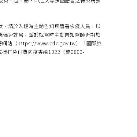
地重要疫情，及英、越、泰、印尼文等多國語言之傳染病預
狀，請於入境時主動告知疾管署檢疫人員，以
應儘速就醫，並於就醫時主動告知醫師近期旅
tps://www.cdc.gov.tw）「國際旅
免付費防疫專線1922（或0800-