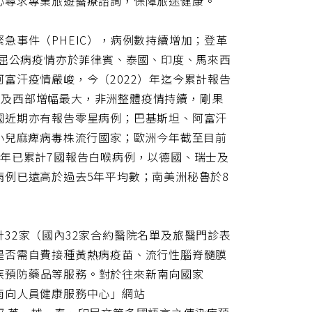
心尋求專業旅遊醫療諮詢，保障旅途健康。
急事件（PHEIC），病例數持續增加；登革
；屈公病疫情亦於菲律賓、泰國、印度、馬來西
富汗疫情嚴峻，今（2022）年迄今累計報告
中部及西部增幅最大，非洲整體疫情持續，剛果
國近期亦有報告零星病例；巴基斯坦、阿富汗
小兒麻痺病毒株流行國家；歐洲今年截至目前
年已累計7國報告白喉病例，以德國、瑞士及
例已遠高於過去5年平均數；南美洲秘魯於8
32家（國內32家合約醫院名單及旅醫門診表
是否需自費接種黃熱病疫苗、流行性腦脊髓膜
瘧疾預防藥品等服務。對於往來新南向國家
南向人員健康服務中心」網站