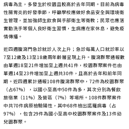
址
病毒為主，多發生於校園且較高於去年同期。目前為病毒
性腸胃炎的好發季節，呼籲學校應做好食品安全與環境衛
生管理，並加強師生飲食與手部衛生等衛教；民眾也應落
實勤洗手等個人良好衛生習慣，生病應在家休息，避免疫
情傳播。
近四週腹瀉門急診就診人次上升；急診每萬人口就診率以
7至12歲及13至18歲兩年齡層呈現上升。腹瀉群聚通報數
由單週18至21件增加至上週共41件，校園群聚案件也由
單週14至23件增加至上週共30件，且高於去年和前年同
期。近四週累計通報108件腹瀉群聚中，72件為校園群聚
（占67%），以國小至高中50件為多，其次分別為餐飲
旅宿業（11%）及營區（7%）等場所。108件群聚案件
中共70件病原檢驗陽性，其中68件檢出諾羅病毒（占
97%），包含29件為國小至高中校園群聚案件及13件幼
兒園群聚。