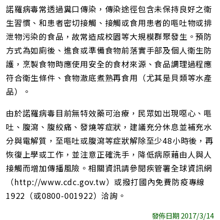
諾羅病毒常透過糞口傳染，傳染途徑包含未保持良好之衛
生習慣、和患者密切接觸、接觸或食用患者的嘔吐物或排
泄物污染的食品，故常造成校園等大規模群聚發生。預防
方式為如廁後、進食或準備食物前落實手部及個人衛生防
護，烹製食物時應使用安全的食材來源、食品調理過程應
符合衛生條件、食物澈底煮熟再食用（尤其是貝類等水產
品）。
由於諾羅病毒目前無特效藥可治療，民眾如出現噁心、嘔
吐、腹瀉、腹絞痛、發燒等症狀，建議充分休息並補充水
分與電解質，至嘔吐或腹瀉等症狀解除至少48小時後，再
恢復上學或工作，並注意正確洗手，降低病原藉由人與人
接觸而增加傳播風險。相關資訊請參閱疾管署全球資訊網
（http://www.cdc.gov.tw）或撥打國內免費防疫專線
1922（或0800-001922）洽詢。
發佈日期 2017/3/14