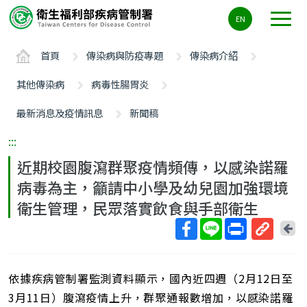
主
EN
要
內
首頁
傳染病與防疫專題
傳染病介紹
容
區
其他傳染病
病毒性腸胃炎
ALT+C
最新消息及疫情訊息
新聞稿
:::
近期校園腹瀉群聚疫情頻傳，以感染諾羅
病毒為主，籲請中小學及幼兒園加強環境
衛生管理，民眾落實飲食與手部衛生
回
上
取
一
得
頁
依據疾病管制署監測資料顯示，國內近四週（2月12日至
短
網
3月11日）腹瀉疫情上升，群聚通報數增加，以感染諾羅