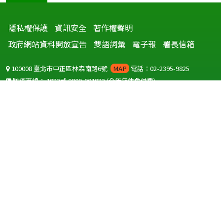
隱私權保護
資訊安全
著作權聲明
政府網站資料開放宣告
雙語詞彙
電子報
署長信箱
100008 臺北市中正區林森南路6號
MAP
電話：02-2395-9825
防疫專線：
1922
或
0800-001922
(全年無休免付費)
聽語障服務免付費傳真：
0800-655955
國外可撥打
+886-800-001922
(自國外撥打回國須自付國際電話費用)
Copyright © 2026 衛生福利部 疾病管制署. All rights reserved.
本網站建議使用 IE10 以上版本瀏覽器及以1920x1080解析度，以獲得最
佳瀏覽體驗。
為提供使用者有文書軟體選擇的權利，本網站提供ODF開放文件格式，
建議您安裝免費開源軟體
(https://www.ndc.gov.tw/cp.aspx?