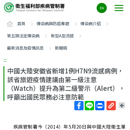
主
EN
要
內
首頁
傳染病與防疫專題
傳染病介紹
容
區
第五類法定傳染病
新型A型流感
ALT+C
最新消息及疫情訊息
新聞稿
:::
中國大陸安徽省新增1例H7N9流感病例，
該省旅遊疫情建議由第一級注意
（Watch）提升為第二級警示（Alert），
呼籲出國民眾務必注意防範
回
上
取
一
得
頁
疾病管制署今（2014）年5月20日與中國大陸衛生單
短