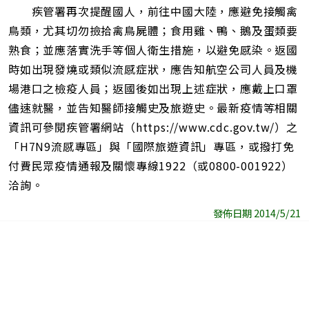
疾管署再次提醒國人，前往中國大陸，應避免接觸禽
鳥類，尤其切勿撿拾禽鳥屍體；食用雞、鴨、鵝及蛋類要
熟食；並應落實洗手等個人衛生措施，以避免感染。返國
時如出現發燒或類似流感症狀，應告知航空公司人員及機
場港口之檢疫人員；返國後如出現上述症狀，應戴上口罩
儘速就醫，並告知醫師接觸史及旅遊史。最新疫情等相關
資訊可參閱疾管署網站（https://www.cdc.gov.tw/）之
「H7N9流感專區」與「國際旅遊資訊」專區，或撥打免
付費民眾疫情通報及關懷專線1922（或0800-001922）
洽詢。
發佈日期 2014/5/21