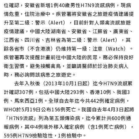
網
位確認，安徽省新增1例40歲男性H7N9流感病例，現病
址
情危重，住院治療中。疾管署將安徽省之旅遊疫情建議提
升至第二級：警示（Alert），目前針對人類禽流感旅遊
疫情建議，中國大陸湖南省、安徽省、江蘇省、廣東省、
江西省、四川省、吉林省為第二級：警示（Alert），其
餘各省市（不含港澳）仍維持第一級：注意（Watch）。
疾管署再次提醒計畫前往中國大陸的民眾，務必保持良好
衛生習慣，避免接觸禽鳥，並籲請醫師於診治肺炎病人
時，務必詢問該病患之旅遊史。
去年入秋後（2013年10月1日起）迄今H7N9流感累
計確認307例，包括中國大陸293例、香港10例、我國3
例、馬來西亞1例。全球自去年迄今共442例確定病例，
WHO於5月19日公布156例死亡。我國自去年4月3日起將
「H7N9流感」列為第五類傳染病，迄今累計共600例通
報病例，其中4例境外移入確定病例（含1例死亡病例），
595例H7N9檢驗陰性，1例檢驗中。