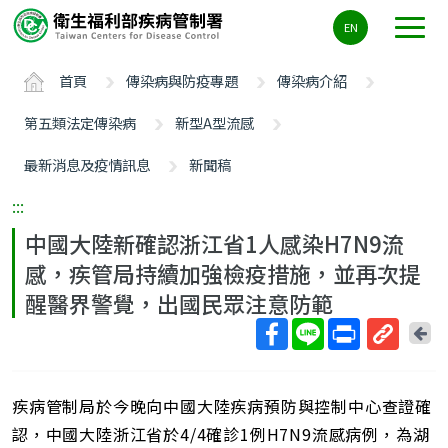
主
EN
要
內
首頁
傳染病與防疫專題
傳染病介紹
容
區
第五類法定傳染病
新型A型流感
ALT+C
最新消息及疫情訊息
新聞稿
:::
中國大陸新確認浙江省1人感染H7N9流
感，疾管局持續加強檢疫措施，並再次提
醒醫界警覺，出國民眾注意防範
回
上
取
一
得
頁
疾病管制局於今晚向中國大陸疾病預防與控制中心查證確
短
網
認，中國大陸浙江省於4/4確診1例H7N9流感病例，為湖