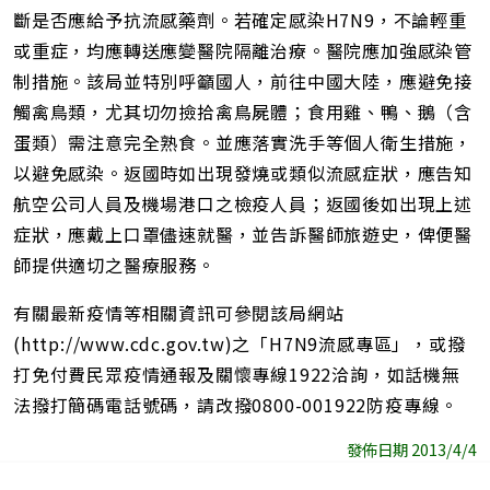
斷是否應給予抗流感藥劑。若確定感染H7N9，不論輕重
或重症，均應轉送應變醫院隔離治療。醫院應加強感染管
制措施。該局並特別呼籲國人，前往中國大陸，應避免接
觸禽鳥類，尤其切勿撿拾禽鳥屍體；食用雞、鴨、鵝（含
蛋類）需注意完全熟食。並應落實洗手等個人衛生措施，
以避免感染。返國時如出現發燒或類似流感症狀，應告知
航空公司人員及機場港口之檢疫人員；返國後如出現上述
症狀，應戴上口罩儘速就醫，並告訴醫師旅遊史，俾便醫
師提供適切之醫療服務。
有關最新疫情等相關資訊可參閱該局網站
(http://www.cdc.gov.tw)之「H7N9流感專區」，或撥
打免付費民眾疫情通報及關懷專線1922洽詢，如話機無
法撥打簡碼電話號碼，請改撥0800-001922防疫專線。
發佈日期 2013/4/4