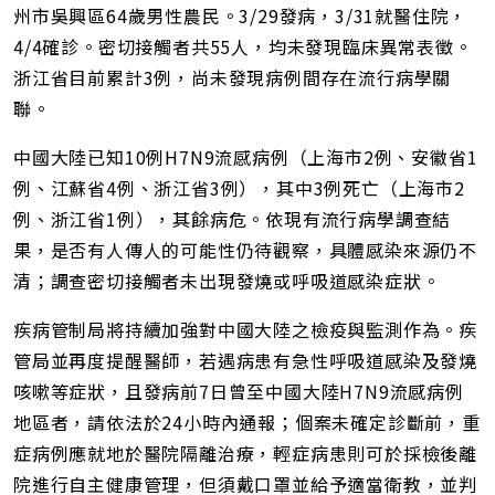
址
州市吳興區64歲男性農民。3/29發病，3/31就醫住院，
4/4確診。密切接觸者共55人，均未發現臨床異常表徵。
浙江省目前累計3例，尚未發現病例間存在流行病學關
聯。
中國大陸已知10例H7N9流感病例（上海市2例、安徽省1
例、江蘇省4例、浙江省3例），其中3例死亡（上海市2
例、浙江省1例），其餘病危。依現有流行病學調查結
果，是否有人傳人的可能性仍待觀察，具體感染來源仍不
清；調查密切接觸者未出現發燒或呼吸道感染症狀。
疾病管制局將持續加強對中國大陸之檢疫與監測作為。疾
管局並再度提醒醫師，若遇病患有急性呼吸道感染及發燒
咳嗽等症狀，且發病前7日曾至中國大陸H7N9流感病例
地區者，請依法於24小時內通報；個案未確定診斷前，重
症病例應就地於醫院隔離治療，輕症病患則可於採檢後離
院進行自主健康管理，但須戴口罩並給予適當衛教，並判