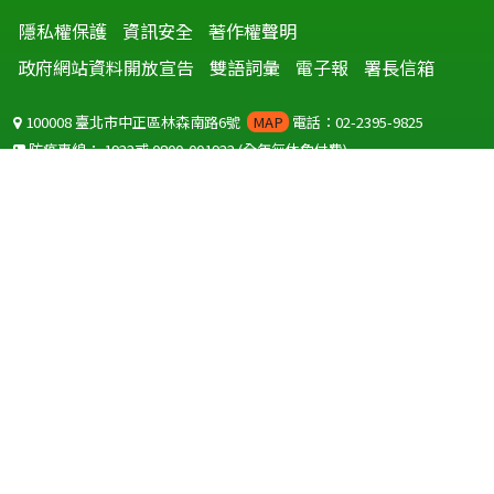
隱私權保護
資訊安全
著作權聲明
政府網站資料開放宣告
雙語詞彙
電子報
署長信箱
100008 臺北市中正區林森南路6號
MAP
電話：02-2395-9825
防疫專線：
1922
或
0800-001922
(全年無休免付費)
聽語障服務免付費傳真：
0800-655955
國外可撥打
+886-800-001922
(自國外撥打回國須自付國際電話費用)
Copyright © 2026 衛生福利部 疾病管制署. All rights reserved.
本網站建議使用 IE10 以上版本瀏覽器及以1920x1080解析度，以獲得最
佳瀏覽體驗。
為提供使用者有文書軟體選擇的權利，本網站提供ODF開放文件格式，
建議您安裝免費開源軟體
(https://www.ndc.gov.tw/cp.aspx?
n=32A75A78342B669D)
或以您慣用的軟體開啟文件。