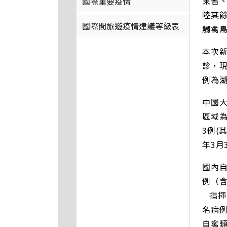
東省、
國際重要疫情
陸其餘
國際間旅遊疫情建議等級表
觸禽
本次新
診，現
例為
中國大
區域為
3例(
年3月
國內自
例（含
指揮
名病
自禽