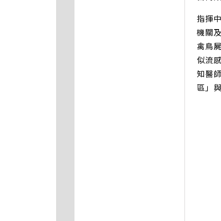
指揮
機關
禽鳥
似流
知醫師
區」與