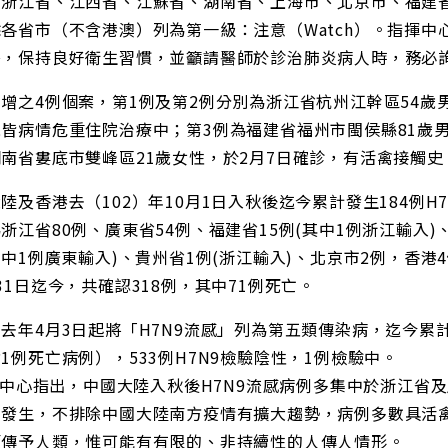
浙江省、江西省、江蘇省、湖南省、上海市、北京市、福建省及
各省市（不含港澳）列為第一級：注意（Watch）。指揮
鳥，保持良好衛生習慣，並籲請醫師於診治肺炎病人時，務必
增之4例個案，第1例及第2例分別為浙江省杭州江幹區54歲
皆病情危重住院治療中；第3例為福建省福州市閩侯縣81歲男
湖南省婁底市雙峰區21歲女性，於2月7日確診，有活禽接
陸及香港去（102）年10月1日入秋後迄今累計發生184例H
浙江省80例、廣東省54例、福建省15例(其中1例浙江輸入)
其中1例廣東輸入)、貴州省1例(浙江輸入)、北京市2例，香
31日迄今，共確認318例，其中71例死亡。
去年4月3日起將「H7N9流感」列為第五類傳染病，迄今累
1例死亡病例），533例H7N9檢驗陰性，1例檢驗中。
中心指出，中國大陸入秋後H7N9流感病例多集中於浙江省
例發生，不排除中國大陸南方疫情有擴大趨勢，病例多數具活禽
類傳予人類，惟可能有有限的、非持續性的人傳人情形。