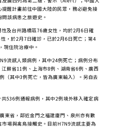
廣西列為第二級：警示（Alert）；中國大
中心提醒計畫前往中國大陸的民眾，務必避免接
詢問該病患之旅遊史。
男性及台州路橋區76歲女性，均於2月6日確
性，於2月7日確診，已於2月6日死亡；第4
觸史，現住院治療中。
7N9流感人類病例，其中24例死亡；病例分布
、江蘇省11例、上海市8例、湖南省6例、廣西
港4例（其中3例死亡，皆為廣東輸入）。另自去
計共536例通報病例，其中2例境外移入確定病
及廣東省，鄰近金門之福建廈門、泉州亦有數
市場與禽鳥接觸史。目前H7N9流感主要為