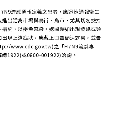
7N9流感通報定義之患者，應迅速通報衛生
及進出活禽市場與鳥街、鳥市，尤其切勿撿拾
生措施，以避免感染。返國時如出現發燒或類
如出現上述症狀，應戴上口罩儘速就醫，並告
ww.cdc.gov.tw)之「H7N9流感專
2(或0800-001922)洽詢。