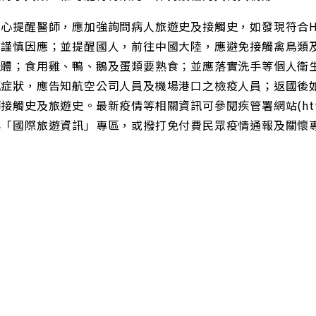
中心提醒醫師，應加強詢問病人旅遊史及接觸史，如發現符合H
及謹慎因應；並提醒國人，前往中國大陸，應避免接觸禽鳥類
屍體；食用雞、鴨、鵝及蛋類要熟食；並應落實洗手等個人衛
感症狀，應告知航空公司人員及機場港口之檢疫人員；返國後
接觸史及旅遊史。最新疫情等相關資訊可參閱疾管署網站(http://w
「國際旅遊資訊」專區，或撥打免付費民眾疫情通報及關懷專線192