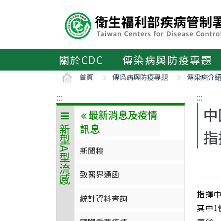
主
要
內
容
區
關於CDC
傳染病與防疫專題
ALT+C
首頁
傳染病與防疫專題
傳染病介
:::
:::
中
最新消息及疫情
訊息
新型A型流感
指
新聞稿
致醫界通函
指揮中
統計資料查詢
其中