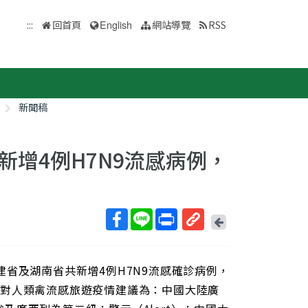
:::
回首頁
English
網站導覽
RSS
新聞稿
增4例H7N9流感病例，
回
上
取
一
得
頁
省及湖南省共新增4例H7N9流感確診病例，
短
網
針對人類禽流感旅遊疫情建議為：中國大陸廣
址