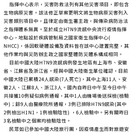
指揮中心表示，災害防救法列有其他災害項目，即包含
生物病原災害。該法修正草案更明文將生物病原災害列入
災害類別項目中，且律定由衛生署主政，與傳染病防治法
之指揮體系無異。至於成立H7N9流感中央流行疫情指揮
中心，地點設於疾病管制局之國家衛生指揮中心(
NHCC)，係因軟硬體設備及資料皆在該中心建置完整，其
他作業均與災防辦主政之國家整體防災體系構成相同。
目前中國大陸H7N9流感病例發生地區有上海市、安徽
省、江蘇省及浙江省。經與中國大陸衛生單位確認，目前
中國大陸已累積24人感染(7人死亡)，其中上海11人、安
徽2人、江蘇8人、浙江3人。國內自昨日中午至今日中午
共接獲10例疑似病例通報，其中1人由機場後送採檢(檢驗
中)；餘9人由醫療院所通報，3例已排除H7N9感染(其中
2例檢出H1N1，1例檢驗陰性) ，6人檢驗中。另有關昨日
3名檢驗中之個案均檢驗陰性。
民眾如已參加中國大陸旅行團，因疫情產生而對旅遊安