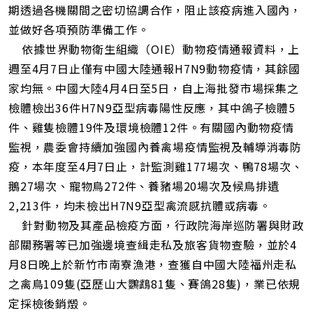
址
期透過各機關間之密切協調合作，阻止該疫病進入國內，
並做好各項預防準備工作。
依據世界動物衛生組織（OIE）動物疫情通報資料，上
週至4月7日止僅有中國大陸通報H7N9動物疫情，其餘國
家均無。中國大陸4月4日至5日，自上海批發市場採集之
檢體檢出36件H7N9亞型病毒陽性反應，其中鴿子檢體5
件、雞隻檢體19件及環境檢體12件。有關國內動物疫情
監視，農委會持續加強國內養禽場疫情監視及輔導消毒防
疫，本年度至4月7日止，計監測雞177場次、鴨78場次、
鵝27場次、寵物鳥272件、養豬場20場次及候鳥排遺
2,213件，均未檢出H7N9亞型禽流感抗體或病毒。
針對動物及其產品檢疫方面，行政院海岸巡防署與財政
部關務署等已加強邊境查緝走私及旅客貨物查驗，並於4
月8日晚上於新竹市南寮漁港，查獲自中國大陸福州走私
之禽鳥109隻(亞歷山大鸚鵡81隻、賽鴿28隻)，業已依規
定採檢後銷燬。