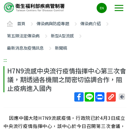
主
EN
要
內
首頁
傳染病與防疫專題
傳染病介紹
容
區
第五類法定傳染病
新型A型流感
ALT+C
最新消息及疫情訊息
新聞稿
:::
H7N9流感中央流行疫情指揮中心第三次會
議，期透過各機關之間密切協調合作，阻
止疫病進入國內
回
上
取
一
得
頁
因應中國大陸H7N9流感疫情，行政院已於4月3日成立
短
網
中央流行疫情指揮中心，該中心於今日召開第三次會議，