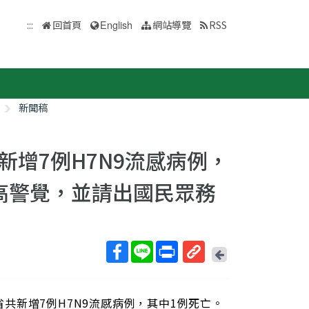
:::
回首頁
English
網站導覽
RSS
新聞稿
增7例H7N9流感病例，
高警覺，並請出國民眾務
回
上
取
一
得
頁
新增7例H7N9流感病例，其中1例死亡。
短