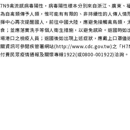
H7N9禽流感病毒陽性，病毒陽性樣本分別來自浙江、廣東、
要為自禽類傳予人類，惟可能有有限的、非持續性的人傳人情
中心再次提醒國人，前往中國大陸，應避免接觸禽鳥類，尤
熟食；並應落實洗手等個人衛生措施，以避免感染。返國時如
機場港口之檢疫人員；返國後如出現上述症狀，應戴上口罩儘
關資訊可參閱疾管署網站(http://www.cdc.gov.tw)
付費民眾疫情通報及關懷專線1922(或0800-001922)洽詢。