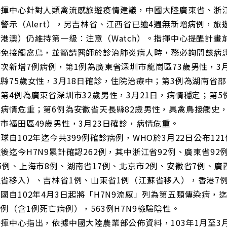
指揮中心針對人類禽流感旅遊疫情建議，中國大陸廣東省、浙
警示（Alert），另吉林省、江西省已逾4週無新增病例，
港澳）仍維持第一級：注意（Watch）。指揮中心提醒計
避免接觸禽鳥，並籲請醫師於診治肺炎病人時，務必詢問該病
新增7例病例，第1例為廣東省深圳市龍崗區73歲男性，3月
縣75歲女性，3月18日確診，住院治療中；第3例為湖南省邵
第4例為廣東省深圳市32歲男性，3月21日，病情穩定；第5
病情危重；第6例為安徽省天長縣82歲男性，具禽鳥接觸史，3
市福田區49歲男性，3月23日確診，病情危重。
102年迄今共399例確診病例，WHO於3月22日公布121
後迄今H7N9累計確認262例，其中浙江省92例、廣東省9
5例、上海市8例、湖南省17例、北京市2例、安徽省7例、廣
省移入）、吉林省1例、山東省1例（江蘇省移入），香港7
102年4月3日起將「H7N9流感」列為第五類傳染病，迄
例（含1例死亡病例），563例H7N9檢驗陰性。
心指出，依據中國大陸農業部公佈資料，103年1月至3月