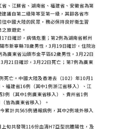
網
江省、江蘇省、湖南省、福建省、安徽省為第
址
旅遊建議自第二級降等至第一級，其餘各省市
畫前往中國大陸的民眾，務必保持良好衛生習
患之旅遊史。
17日確診，病情危重；第2例為湖南省郴州
陽市新寧縣78歲男性，3月19日確診，住院治
例為廣東省汕頭市金平區62歲男性，3月22日
月21日確診，3月22日死亡；第7例為廣東
例死亡。中國大陸及香港去（102）年10月1
2例、福建省16例（其中1例浙江省移入）、江
西3例（其中1例廣東省移入）、貴州省1例
例（皆為廣東省移入）。
今累計共565例通報病例，其中2例境外移入
上旬共發現116份血清H7亞型抗體陽性，及