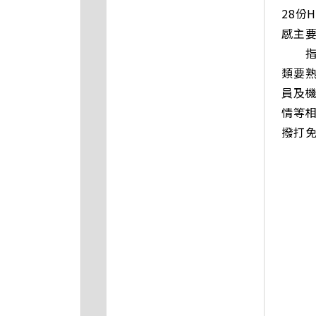
28份
感主
指揮
類要
員及
情等相
撥打免