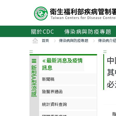
主
要
內
容
區
關於CDC
傳染病與防疫專題
ALT+C
首頁
傳染病與防疫專題
傳染病介
:::
:::
中
最新消息及疫情
訊息
新型A型流感
其
新聞稿
必
致醫界通函
統計資料查詢
指揮