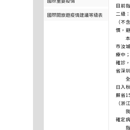
國際重要疫情
目前
二級：
國際間旅遊疫情建議等級表
（不含
慣，
本次
市汝城
療中；
確診，
省深圳
全球自
日入秋
蘇省1
（浙江
我國自
確定病
指揮中