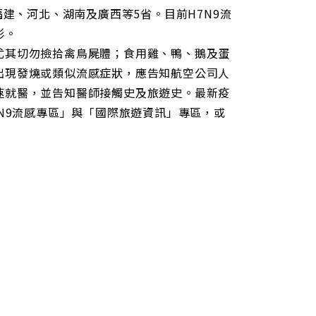
福建、河北、湖南及廣西等5省。目前H7N9流
形。
其切勿撿拾禽鳥屍體；食用雞、鴨、鵝及蛋
出現發燒或類似流感症狀，應告知航空公司人
速就醫，並告知醫師接觸史及旅遊史。最新疫
之「H7N9流感專區」與「國際旅遊資訊」專區，或