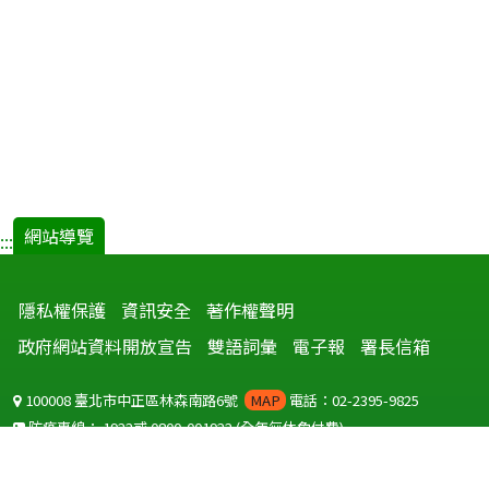
網站導覽
:::
隱私權保護
資訊安全
著作權聲明
政府網站資料開放宣告
雙語詞彙
電子報
署長信箱
100008 臺北市中正區林森南路6號
MAP
電話：02-2395-9825
防疫專線：
1922
或
0800-001922
(全年無休免付費)
聽語障服務免付費傳真：
0800-655955
國外可撥打
+886-800-001922
(自國外撥打回國須自付國際電話費用)