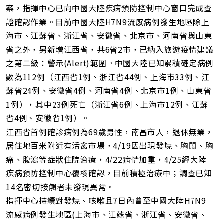
網
案，指揮中心已向中國大陸疾病預防控制中心窗口完成查
址
證確認作業。目前中國大陸H7N9流感病例發生地區除上
海市、江蘇省、浙江省、安徽省、北京市、河南省與山東
省之外，另新增江西省，共6省2市，已納入旅遊疫情建議
之第二級：警示(Alert)範圍。中國大陸已知累積確定病例
數為112例（江西省1例、浙江省44例、上海市33例、江
蘇省24例、安徽省4例、河南省4例、北京市1例、山東省
1例），其中23例死亡（浙江省6例、上海市12例、江蘇
省4例、安徽省1例）。
江西省首例確診病例為69歲男性，南昌市人，退休無業，
居住地百米附近有活禽市場，4/19因出現發燒、胸悶、胸
痛、腹瀉等症狀住院治療，4/22病情加重，4/25經大陸
疾病預防控制中心覆核確認，目前積極治療中；調查已知
14名密切接觸者未發現異常。
指揮中心持續對發燒、咳嗽且7日內曾至中國大陸H7N9
流感病例發生地區(上海市、江蘇省、浙江省、安徽省、