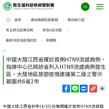
主
EN
要
內
首頁
傳染病與防疫專題
傳染病介紹
容
區
第五類法定傳染病
新型A型流感
ALT+C
最新消息及疫情訊息
新聞稿
:::
中國大陸江西省確診首例H7N9流感病例，
指揮中心已將該省列入H7N9流感病例發生
區，大陸地區旅遊疫情建議第二級之警示
範圍共6省2市
回
上
取
一
得
頁
中國大陸江西省於昨(4/25)日晚間確診首例H7N9流感個
短