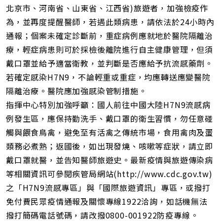
北京市、河南省、山東省、江西省)旅遊者，加強檢疫作
為，並再度提醒醫師，若遇此類病患，請依法於24小時內
通報；個案未確定診斷前，重症病例應就地於醫院隔離治
療，輕症病患則可於採檢後離院進行自主健康管理，但須
戴口罩並給予適當衛教，並判斷是否應給予抗流感藥劑。
若確定感染H7N9，不論輕重或重症，均應轉送應變醫院
隔離治療。醫院應加強感染管制措施。
指揮中心特別加強呼籲：國人前往中國大陸H7N9流感病
例發生區，應保持勤洗手、戴口罩的衛生習慣，勿任意碰
觸與餵食鳥禽，避免至有活禽之傳統市場，食用禽肉及蛋
類務必煮熟；返國後，如出現發燒、咳嗽等症狀，請立即
戴口罩就醫，並告知醫師旅遊史。最新疫情與旅遊傳染病
等相關資訊可參閱疾管局網站(http://www.cdc.gov.tw)
之「H7N9流感專區」與「國際旅遊資訊」專區，或撥打
免付費民眾疫情通報及關懷專線1922洽詢，如話機無法
撥打簡碼電話號碼，請改撥0800-001922防疫專線。