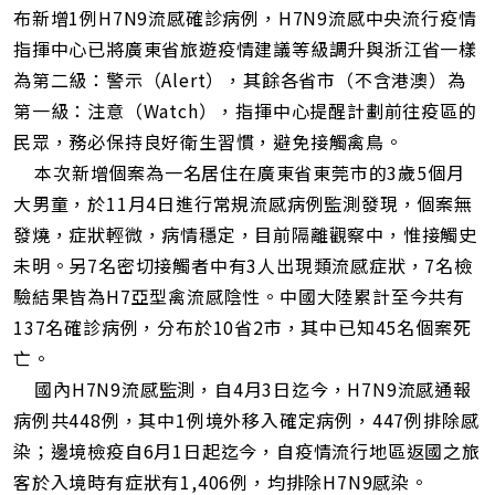
網
布新增1例H7N9流感確診病例，H7N9流感中央流行疫情
址
指揮中心已將廣東省旅遊疫情建議等級調升與浙江省一樣
為第二級：警示（Alert），其餘各省市（不含港澳）為
第一級：注意（Watch），指揮中心提醒計劃前往疫區的
民眾，務必保持良好衛生習慣，避免接觸禽鳥。
本次新增個案為一名居住在廣東省東莞市的3歲5個月
大男童，於11月4日進行常規流感病例監測發現，個案無
發燒，症狀輕微，病情穩定，目前隔離觀察中，惟接觸史
未明。另7名密切接觸者中有3人出現類流感症狀，7名檢
驗結果皆為H7亞型禽流感陰性。中國大陸累計至今共有
137名確診病例，分布於10省2市，其中已知45名個案死
亡。
國內H7N9流感監測，自4月3日迄今，H7N9流感通報
病例共448例，其中1例境外移入確定病例，447例排除感
染；邊境檢疫自6月1日起迄今，自疫情流行地區返國之旅
客於入境時有症狀有1,406例，均排除H7N9感染。