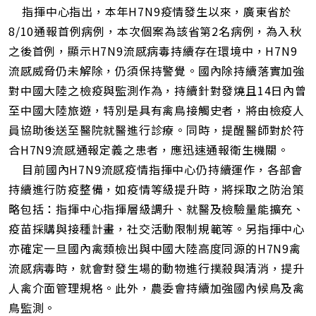
指揮中心指出，本年H7N9疫情發生以來，廣東省於
8/10通報首例病例，本次個案為該省第2名病例，為入秋
之後首例，顯示H7N9流感病毒持續存在環境中，H7N9
流感威脅仍未解除，仍須保持警覺。國內除持續落實加強
對中國大陸之檢疫與監測作為，持續針對發燒且14日內曾
至中國大陸旅遊，特別是具有禽鳥接觸史者，將由檢疫人
員協助後送至醫院就醫進行診療。同時，提醒醫師對於符
合H7N9流感通報定義之患者，應迅速通報衛生機關。
目前國內H7N9流感疫情指揮中心仍持續運作，各部會
持續進行防疫整備，如疫情等級提升時，將採取之防治策
略包括：指揮中心指揮層級調升、就醫及檢驗量能擴充、
疫苗採購與接種計畫，社交活動限制規範等。另指揮中心
亦確定一旦國內禽類檢出與中國大陸高度同源的H7N9禽
流感病毒時，就會對發生場的動物進行撲殺與清消，提升
人禽介面管理規格。此外，農委會持續加強國內候鳥及禽
鳥監測。