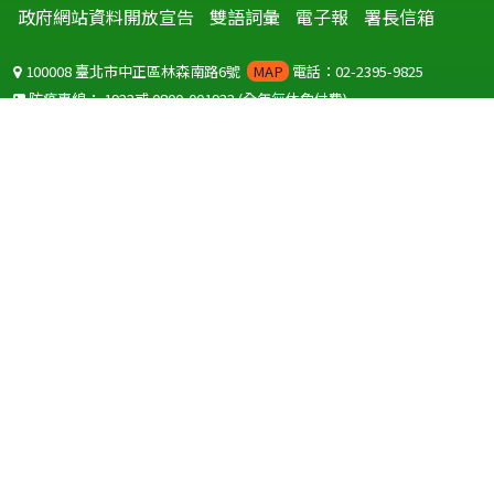
政府網站資料開放宣告
雙語詞彙
電子報
署長信箱
100008 臺北市中正區林森南路6號
MAP
電話：02-2395-9825
防疫專線：
1922
或
0800-001922
(全年無休免付費)
聽語障服務免付費傳真：
0800-655955
國外可撥打
+886-800-001922
(自國外撥打回國須自付國際電話費用)
Copyright © 2026 衛生福利部 疾病管制署. All rights reserved.
本網站建議使用 IE10 以上版本瀏覽器及以1920x1080解析度，以獲得最
佳瀏覽體驗。
為提供使用者有文書軟體選擇的權利，本網站提供ODF開放文件格式，
建議您安裝免費開源軟體
(https://www.ndc.gov.tw/cp.aspx?
n=32A75A78342B669D)
或以您慣用的軟體開啟文件。