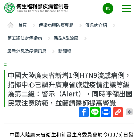
主
EN
要
內
首頁
傳染病與防疫專題
傳染病介紹
容
區
第五類法定傳染病
新型A型流感
ALT+C
最新消息及疫情訊息
新聞稿
:::
中國大陸廣東省新增1例H7N9流感病例，
指揮中心已調升廣東省旅遊疫情建議等級
為第二級：警示（Alert），同時呼籲出國
民眾注意防範，並籲請醫師提高警覺
回
上
取
一
得
頁
中國大陸廣東省衛生和計畫生育委員會於今(11/5)日發
短