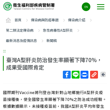
主
EN
要
內
首頁
傳染病與防疫專題
傳染病介紹
容
區
第二類法定傳染病
急性病毒性A型肝炎
ALT+C
最新消息及疫情訊息
新聞稿
:::
臺灣A型肝炎防治發生率顯著下降70%，
成果受國際肯定
回
上
取
一
得
頁
國際期刊Vaccine將刊登台灣針對山地鄉施行A型肝炎疫
短
網
苗接種後，使全國發生率顯著下降70%之防治成功經驗。
址
根據數據顯示，未接種疫苗前，我國A型肝炎平均年發生