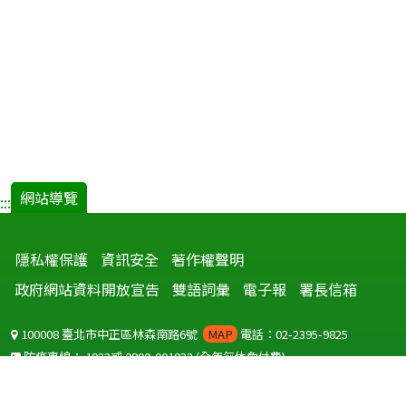
網站導覽
:::
隱私權保護
資訊安全
著作權聲明
政府網站資料開放宣告
雙語詞彙
電子報
署長信箱
100008 臺北市中正區林森南路6號
MAP
電話：02-2395-9825
防疫專線：
1922
或
0800-001922
(全年無休免付費)
聽語障服務免付費傳真：
0800-655955
國外可撥打
+886-800-001922
(自國外撥打回國須自付國際電話費用)