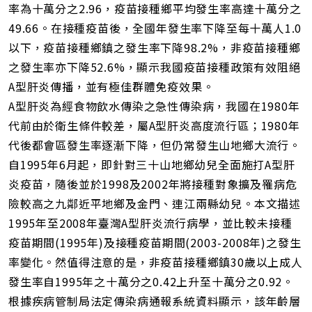
率為十萬分之2.96，疫苗接種鄉平均發生率高達十萬分之
49.66。在接種疫苗後，全國年發生率下降至每十萬人1.0
以下，疫苗接種鄉鎮之發生率下降98.2%，非疫苗接種鄉
之發生率亦下降52.6%，顯示我國疫苗接種政策有效阻絕
A型肝炎傳播，並有極佳群體免疫效果。
A型肝炎為經食物飲水傳染之急性傳染病，我國在1980年
代前由於衛生條件較差，屬A型肝炎高度流行區；1980年
代後都會區發生率逐漸下降，但仍常發生山地鄉大流行。
自1995年6月起，即針對三十山地鄉幼兒全面施打A型肝
炎疫苗，隨後並於1998及2002年將接種對象擴及罹病危
險較高之九鄰近平地鄉及金門、連江兩縣幼兒。本文描述
1995年至2008年臺灣A型肝炎流行病學，並比較未接種
疫苗期間(1995年)及接種疫苗期間(2003-2008年)之發生
率變化。然值得注意的是，非疫苗接種鄉鎮30歲以上成人
發生率自1995年之十萬分之0.42上升至十萬分之0.92。
根據疾病管制局法定傳染病通報系統資料顯示，該年齡層