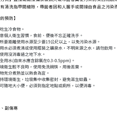
沒有清洗指甲間縫隙，帶菌者因和人握手或間接由食品之污染
病的預防】
吃生冷食物。
意個人衛生習慣，食前、便後不忘正確洗手。
所要距離使用水源至少要15公尺以上，以免污染水源。
用水必須煮沸或使用瓶裝之礦泉水，不明來源之水，請勿飲用。
使用沒消毒過之地下水。
全用水(自來水應含餘氯在0.3-0.5ppm)。
境衛生較不良時，使用免洗碗筷，用後丟棄。
物充分煮熟並以熱食為宜。
持環境衛生，垃圾集中收集密封，避免滋生蚊蟲。
可隨地大小便，必須到指定地點或廁所，以便消毒。
寒、副傷寒