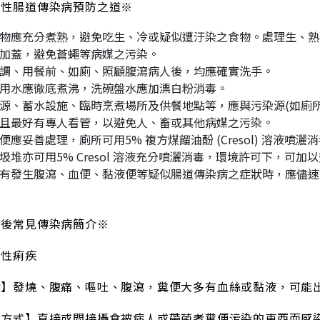
菌性腸道傳染病預防之道※
物應充分煮熟，避免吃生、冷或疑似遭汙染之食物。處理生、熟
加蓋，避免蒼蠅等病媒之污染。
調、用餐前、如廁、照顧腹瀉病人後，均應確實洗手。
用水應徹底煮沸，洗碗盤水應加漂白粉消毒。
源、蓄水設施、臨時烹煮場所及供餐地點等，應與污染源(如廁所
且最好有專人看管，以避免人、畜或其他病媒之污染。
便應妥善處理，廁所可用5% 複方煤餾油酚 (Cresol) 溶液
圾堆亦可用5% Cresol 溶液充分噴灑消毒，環境許可下，可加
有發生腹瀉、血便、黏液便等疑似腸道傳染病之症狀時，應儘速
害後常見傳染病簡介※
菌性痢疾
狀】發燒、腹痛、嘔吐、腹瀉，糞便大多有血絲或黏液，可能
染方式】直接或間接攝食被病人或帶菌者糞便污染的東西而感