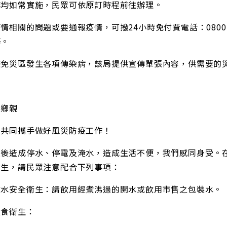
作均如常實施，民眾可依原訂時程前往辦理。
情相關的問題或要通報疫情，可撥24小時免付費電話：0800-
務。
避免災區發生各項傳染病，該局提供宣傳單張內容，供需要的
的鄉親
們共同攜手做好風災防疫工作！
過後造成停水、停電及淹水，造成生活不便，我們感同身受。
發生，請民眾注意配合下列事項：
飲水安全衛生：請飲用經煮沸過的開水或飲用市售之包裝水。
飲食衛生：