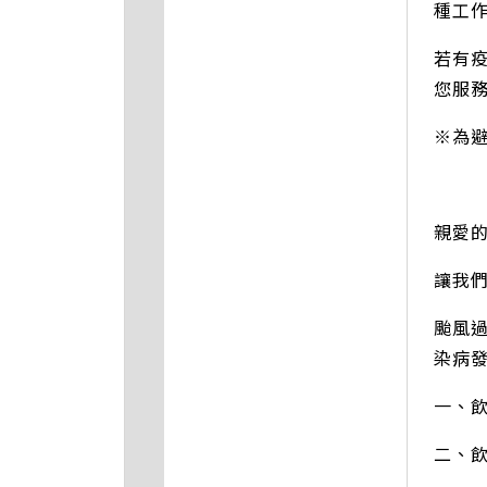
種工
若有疫
您服
※為
親愛
讓我
颱風
染病
一、
二、