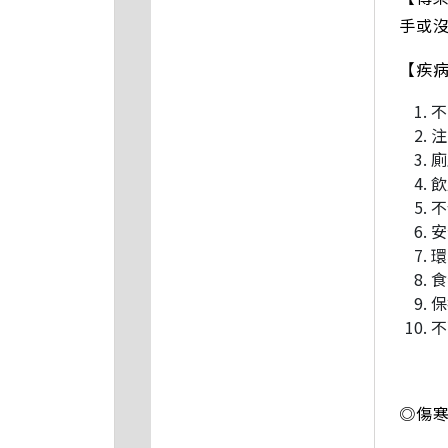
手或
【疾
不
注
廁
飲
不
安
環
食
保
不
◎傷