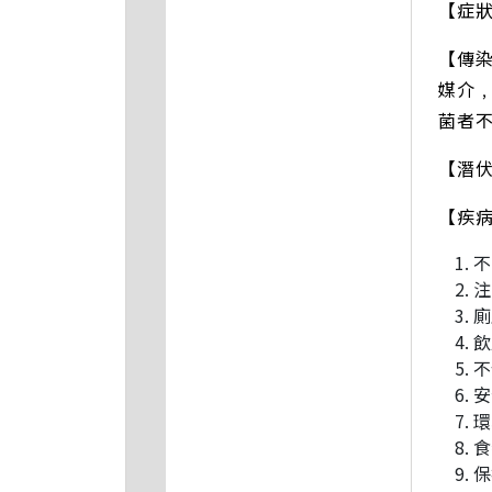
【症
【傳
媒介
菌者
【潛
【疾
不
注
廁
飲
不
安
環
食
保