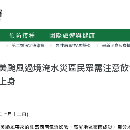
預防接種
國際旅遊與健康
紹
第二類法定傳染病
急性病毒性A型肝炎
最新消息及疫
美颱風過境淹水災區民眾需注意飲
上身
年七月十二日)
潭美颱風帶來的旺盛西南氣流影響，高屏地區豪雨成災，部分