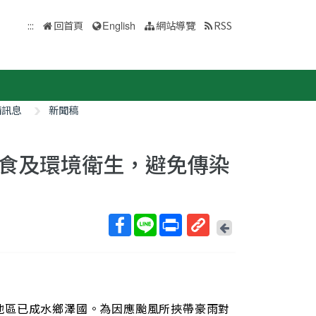
:::
回首頁
English
網站導覽
RSS
情訊息
新聞稿
食及環境衛生，避免傳染
回
上
取
一
得
頁
短
網
地區已成水鄉澤國。為因應颱風所挾帶豪雨對
址