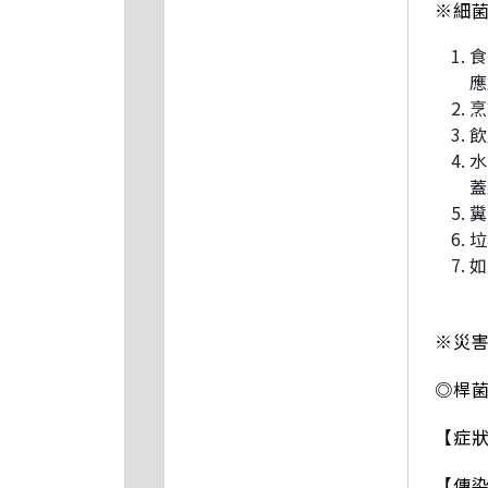
※細
食
應
烹
飲
水
蓋
糞
垃
如
※災
◎桿
【症
【傳