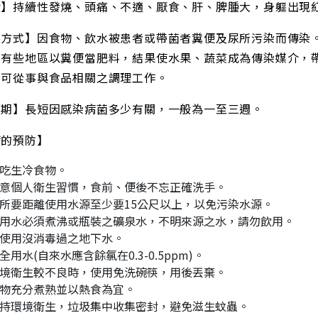
狀】持續性發燒、頭痛、不適、厭食、肝、脾腫大，身軀出現
染方式】因食物、飲水被患者或帶菌者糞便及尿所污染而傳染
﹐有些地區以糞便當肥料，結果使水果、蔬菜成為傳染媒介，
不可從事與食品相關之調理工作。
伏期】長短因感染病菌多少有關，一般為一至三週。
病的預防】
吃生冷食物。
意個人衛生習慣，食前、便後不忘正確洗手。
所要距離使用水源至少要15公尺以上，以免污染水源。
用水必須煮沸或瓶裝之礦泉水，不明來源之水，請勿飲用。
使用沒消毒過之地下水。
全用水(自來水應含餘氯在0.3-0.5ppm)。
境衛生較不良時，使用免洗碗筷，用後丟棄。
物充分煮熟並以熱食為宜。
持環境衛生，垃圾集中收集密封，避免滋生蚊蟲。