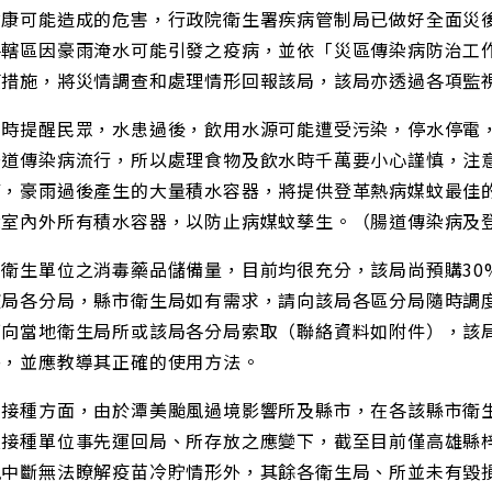
健康可能造成的危害，行政院衛生署疾病管制局已做好全面災
各轄區因豪雨淹水可能引發之疫病，並依「災區傳染病防治工
疫措施，將災情調查和處理情形回報該局，該局亦透過各項監
同時提醒民眾，水患過後，飲用水源可能遭受污染，停水停電
腸道傳染病流行，所以處理食物及飲水時千萬要小心謹慎，注
節，豪雨過後產生的大量積水容器，將提供登革熱病媒蚊最佳
除室內外所有積水容器，以防止病媒蚊孳生。（腸道傳染病及
衛生單位之消毒藥品儲備量，目前均很充分，該局尚預購30%
該局各分局，縣市衛生局如有需求，請向該局各區分局隨時調
可向當地衛生局所或該局各分局索取（聯絡資料如附件），該
外，並應教導其正確的使用方法。
防接種方面，由於潭美颱風過境影響所及縣市，在各該縣市衛
及接種單位事先運回局、所存放之應變下，截至目前僅高雄縣
訊中斷無法瞭解疫苗冷貯情形外，其餘各衛生局、所並未有毀