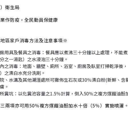
市）衛生局
專業作防疫，全民動員保健康
害地區家戶消毒方法及注意事項※
房用具及餐具之消毒：餐具應以煮沸三十分鐘以上處理，不能煮沸
分之一湯匙）之水浸泡三十分鐘。
內之消毒：地面、牆壁、廁所、浴室、廚房及臥室打掃乾淨後，以
）之漂白水充分洗刷。
院、水溝及其他潮溼處所可撒佈生石灰或30％漂白粉(新鮮、含
膚。
所糞坑：以化糞池容量之1.5％計算，倒入50％之複方煤餾油酚
三兩項亦可用50％複方煤餾油酚加水十倍（5％）實施噴灑