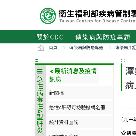
主
要
內
容
區
關於CDC
傳染病與防疫專題
ALT+C
首頁
傳染病與防疫專題
傳染病介
:::
:::
潭
最新消息及疫情
訊息
急性病毒性A型肝炎
病
新聞稿
急性A肝認可檢驗機構名冊
(九十
統計資料查詢
受到