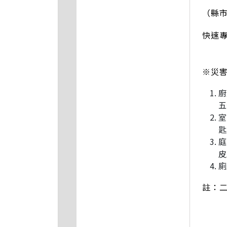
（縣
快速
※災
廚
五
室
匙
庭
皮
廁
註：二