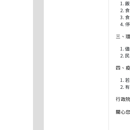
飯
食
食
停
三、
儘
民
四、
若
有
行政
關心