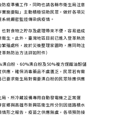
後防疫準備工作，同時也請各縣市衛生局注意
作實施要點」主動積極協助民眾，做好各項災
視系統嚴密監控傳染病疫情。
，也對食物之貯存及處理帶來不便，容易造成
意衛生。此外，臺灣地區目前已進入登革熱流
的繁殖處所，故於災後整理家園時，應同時注
登革熱防治方法詳如附件）
漂白粉、60%漂白粉及50%複方煤餾油酚儲
度供應，確保消毒藥品不虞匱乏，民眾若有需
局已要求衛生局對需要漂白粉的民眾除應供應
生局、所冷藏設備專用自動發電機之正常運
梓官鄉與高雄市新興區衛生所分別因道路積水
損情形之報告，疫苗之供應無虞，各項預防接