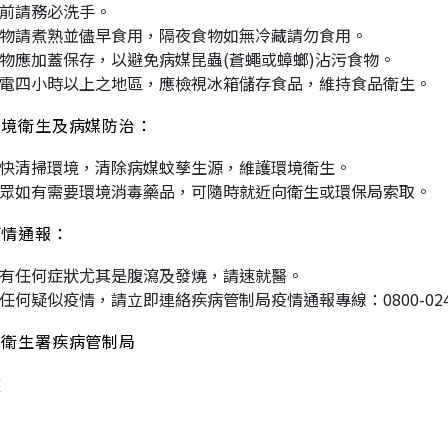
前請務必洗手。
物請煮熟並儘早食用，隔夜食物如無冷藏請勿食用。
物應加蓋保存，以避免病媒昆蟲(蒼蠅或蟑螂)沾污食物。
電四小時以上之地區，應檢視冰箱儲存食品，維持食品衛生。
環境衛生及病媒防治：
快清掃環境，清除病媒蚊孳生源，維護環境衛生。
眾如有需要環境消毒藥品，可隨時就近向衛生或環保局索取。
疫情通報：
有任何症狀尤其是腹瀉及發燒，請速就醫。
任何疑似疫情，請立即連絡疾病管制局疫情通報專線：0800-024-
院衛生署疾病管制局
您