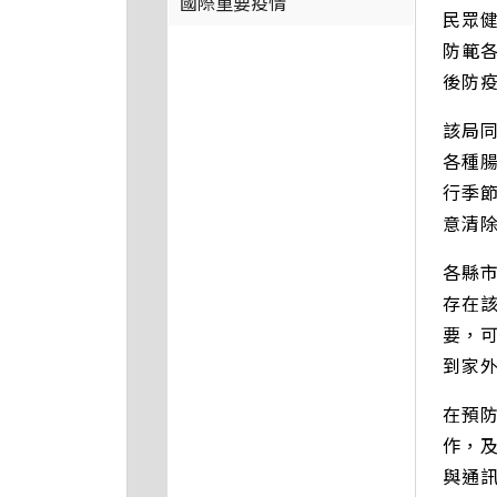
國際重要疫情
民眾
防範
後防
該局
各種
行季
意清
各縣市
存在
要，
到家
在預
作，
與通