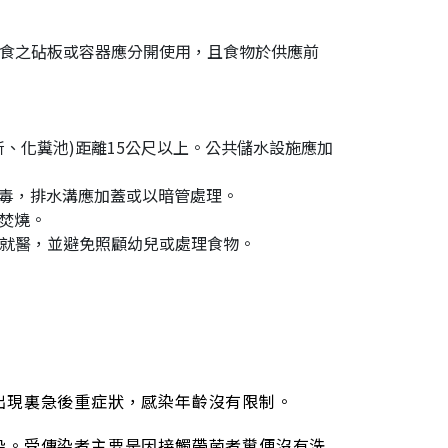
食之砧板或容器應分開使用，且食物於供應前
、化糞池)距離15公尺以上。公共儲水設施應加
噴灑消毒，排水溝應加蓋或以暗管處理。
以焚燒。
就醫，並避免照顧幼兒或處理食物。
出現裏急後重症狀，感染年齡沒有限制。
染。受傳染者主要是因接觸帶菌者糞便沒有洗