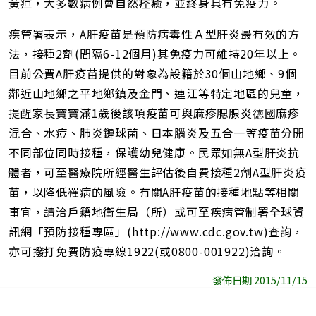
黃疸，大多數病例會自然痊癒，並終身具有免疫力。
疾管署表示，A肝疫苗是預防病毒性Ａ型肝炎最有效的方
法，接種2劑(間隔6-12個月)其免疫力可維持20年以上。
目前公費A肝疫苗提供的對象為設籍於30個山地鄉、9個
鄰近山地鄉之平地鄉鎮及金門、連江等特定地區的兒童，
提醒家長寶寶滿1歲後該項疫苗可與麻疹腮腺炎徳國麻疹
混合、水痘、肺炎鏈球菌、日本腦炎及五合一等疫苗分開
不同部位同時接種，保護幼兒健康。民眾如無A型肝炎抗
體者，可至醫療院所經醫生評估後自費接種2劑A型肝炎疫
苗，以降低罹病的風險。有關A肝疫苗的接種地點等相關
事宜，請洽戶籍地衛生局（所）或可至疾病管制署全球資
訊網「預防接種專區」(http://www.cdc.gov.tw)查詢，
亦可撥打免費防疫專線1922(或0800-001922)洽詢。
發佈日期 2015/11/15