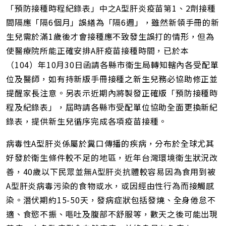
網
「預防接種時程紀錄表」中之A型肝炎疫苗第1、2劑接種
址
間隔應「隔6個月」誤繕為「隔6週」，雖然新領手冊的新
生兒需於滿1歲後才會接種應不致發生誤打的情形，但為
使醫療院所能正確安排A肝疫苗接種時間，已於本
（104）年10月30日函請各縣市衛生局轉知轄內各受配單
位及醫師，如有持新版手冊接種之新生兒務必協助修正並
提醒家長注意。另表示近期內將製發正確版「預防接種時
程及紀錄表」，屆時請各縣市受配單位協助全面更換新紀
錄表，提供新生兒循序完成各項疫苗接種。
病毒性A型肝炎係屬於糞口傳播的疾病，分布於全球尤其
好發於衛生條件較不足的地區，近年台灣環境衛生狀況改
善，40歲以下民眾並無A型肝炎抗體較容易因為食用到被
A型肝炎病毒污染的食物或水，或因經由性行為而接觸感
染。潛伏期約15-50天，發病症狀包括發燒、全身倦怠不
適、食慾不振、嘔吐及腹部不舒服等，數天之後可能出現