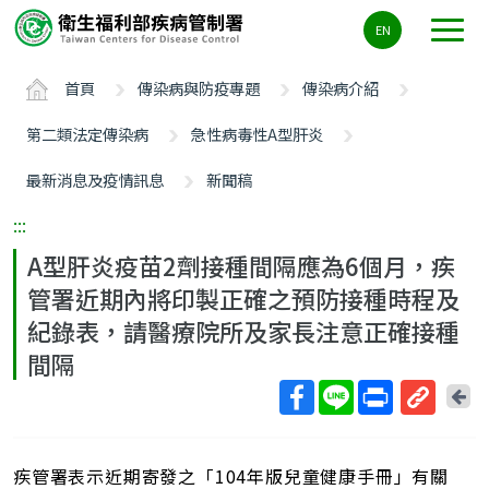
主
EN
要
內
首頁
傳染病與防疫專題
傳染病介紹
容
區
第二類法定傳染病
急性病毒性A型肝炎
ALT+C
最新消息及疫情訊息
新聞稿
:::
A型肝炎疫苗2劑接種間隔應為6個月，疾
管署近期內將印製正確之預防接種時程及
紀錄表，請醫療院所及家長注意正確接種
間隔
回
上
取
一
得
頁
疾管署表示近期寄發之「104年版兒童健康手冊」有關
短