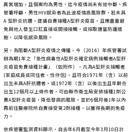
址
異常增加，且個案均為男性，迄今疫情尚未有效中斷。疾
管署呼籲，男性HIV感染者為此波疫情高風險群，若未具
A 型肝炎抗體，建議自費接種A型肝炎疫苗，且應盡量避
免與他人發生口肛直接或間接接觸，或採取適當防護措
施，以降低感染風險。
另，為阻斷A型肝炎疫情之傳播，今（2016）年疾管署試
辦為期1年之「急性病毒性A型肝炎確定病例接觸者A型肝
炎疫苗免費接種計畫」（如附件），凡為A型肝炎接觸者
(家庭成員或同住者、性伴侶)，且符合1971年（含）以前
出生未具A肝抗體者，或1972年（含）以後出生且年齡在
出生12個月以上條件者，可由縣市衛生局安排接種1劑公
費A型肝炎疫苗，降低發病的風險，並於6個月後1年以內
再前往醫療院所自費接受第2劑接種，以獲得長期的免疫
力。
依疾管署監測資料顯示，自去年6月截至今年3月10日計