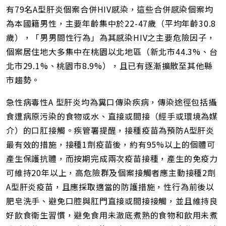
有79名A型肝炎個案合併HIV感染，這些合併感染個案均
為本國籍男性，主要年齡集中於22-47歲（平均年齡30.8
歲），「男男間性行為」為其感染HIV之主要危險因子，
個案居住地大多集中在桃園以北地區（新北市44.3%、台
北市29.1%、桃園市8.9%），且已有逐漸擴散至其他縣
市趨勢。
急性病毒性A 型肝炎均為糞口傳染疾病，傳染途徑包括攝
食遭病原污染的食物或水、直接或間接（經手或環境為媒
介）的口肛接觸。疾管署提醒，接種疫苗為預防A型肝炎
最有效的措施，接種1劑疫苗後，約有95%以上的個體可
產生保護抗體，而按期完成兩次疫苗接種，產生的免疫力
可維持20年以上，高危險群及個案接觸者應主動接種2劑
A型肝炎疫苗，且應採取適當的防護措施，性行為前後以
肥皂洗手、避免口腔與肛門直接或間接接觸，並且維持良
好飲食衛生習慣，避免食用未澈底煮熟的食物和飲用未煮