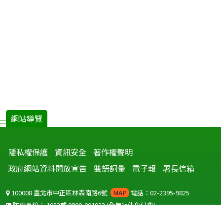
網站導覽
:::
隱私權保護
資訊安全
著作權聲明
政府網站資料開放宣告
雙語詞彙
電子報
署長信箱
100008 臺北市中正區林森南路6號
MAP
電話：02-2395-9825
防疫專線：
1922
或
0800-001922
(全年無休免付費)
聽語障服務免付費傳真：
0800-655955