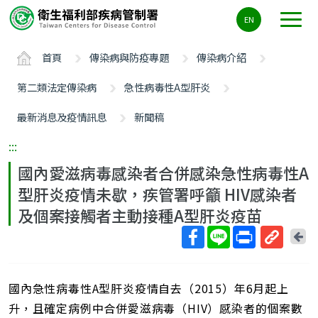
主
EN
要
內
首頁
傳染病與防疫專題
傳染病介紹
容
區
第二類法定傳染病
急性病毒性A型肝炎
ALT+C
最新消息及疫情訊息
新聞稿
:::
國內愛滋病毒感染者合併感染急性病毒性A
型肝炎疫情未歇，疾管署呼籲 HIV感染者
及個案接觸者主動接種A型肝炎疫苗
回
上
取
一
得
頁
國內急性病毒性A型肝炎疫情自去（2015）年6月起上
短
網
升，且確定病例中合併愛滋病毒（HIV）感染者的個案數