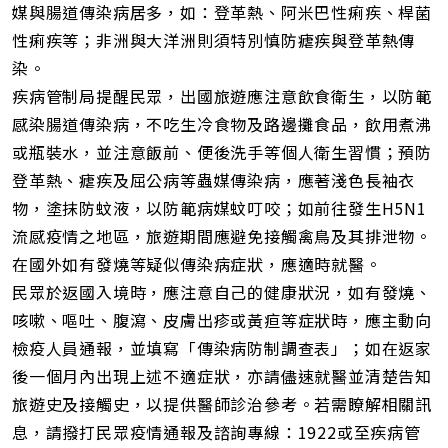
媒與腸道傳染病居多，如：登革熱、阿米巴性痢疾、桿菌
性痢疾等；非洲與大洋洲則須特別慎防瘧疾與登革熱傳
染。
疾病管制局提醒民眾，出國旅遊應注意飲食衛生，以防範
感染腸道傳染病，不吃生冷食物及路邊攤食品，飲用煮沸
或瓶裝水，並注意飯前、便後洗手等個人衛生習慣；預防
登革熱、瘧疾及屈公病等蟲媒傳染病，應著淺色長袖衣
物，塗抹防蚊液，以防範病媒蚊叮咬；如前往發生H5N1
流感疫情之地區，旅遊期間應避免接觸禽鳥及其排泄物。
在國外如有發燒等疑似傳染病症狀，應適時就醫。
民眾於返國入境時，應注意自己的健康狀況，如有發燒、
咳嗽、嘔吐、腹瀉、皮膚出疹或黃疸等症狀時，應主動向
檢疫人員通報，並填寫「傳染病防制調查表」；如在返家
後一個月內出現上述不適症狀，亦請儘速就醫並清楚告知
旅遊史及接觸史，以提供醫師診治參考。若需瞭解相關訊
息，請撥打民眾疫情通報及諮詢專線：1922或至疾病管