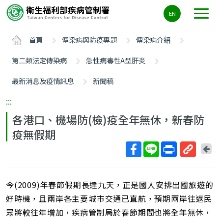
主
EN
要
內
首頁
傳染病與防疫專題
傳染病介紹
容
區
第二類法定傳染病
急性病毒性A型肝炎
ALT+C
最新消息及疫情訊息
新聞稿
:::
各港口、機場防(檢)疫全年無休，新春防
疫無假期
回
上
取
一
得
頁
今(2009)年春節假期長達九天，正是國人安排出國旅遊的
短
網
好時機，且兩岸各主要城市交通已直航，預期兩岸往返民
址
眾將較往年增加，疾病管制局於春節期間也將全年無休，