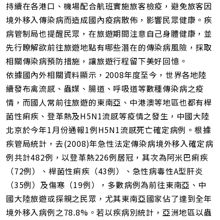
持續在各港口、機場配合航班實施旅客檢疫，避免旅客因
境外移入傳染病而造成國內疫病散佈，影響民眾健康。疾
病管制局也提醒民眾，在旅遊期間注意自己身體健康，並
先行瞭解欲前往旅遊地點有哪些潛在的傳染病風險，採取
相關傳染病預防措施，讓旅遊行程留下美好回憶。
依據國內外相關資料顯示，2008年度至今，世界各地陸
續發布禽流感、蟲媒、腸道、呼吸道等數種傳染病之疫
情，而國人常前往旅遊的東南亞、中港澳等地區也都有桿
菌性痢疾、登革熱及H5N1流感等疫情之發生，中國大陸
北京於今年1月份通報1例H5N1流感死亡確定病例。根據
疾管局統計，去(2008)年急性法定傳染病境外移入確定病
例共計482例，以登革熱226例居冠，其次為阿米巴痢疾
（72例）、桿菌性痢疾（43例）、急性病毒性A型肝炎
（35例）及傷寒（19例），多數病例為前往東南亞、中
國大陸旅遊或探親之民眾，尤其東南亞國家佔了達到全年
境外移入病例之78.8%。若以疾病別統計，亞洲地區以蟲