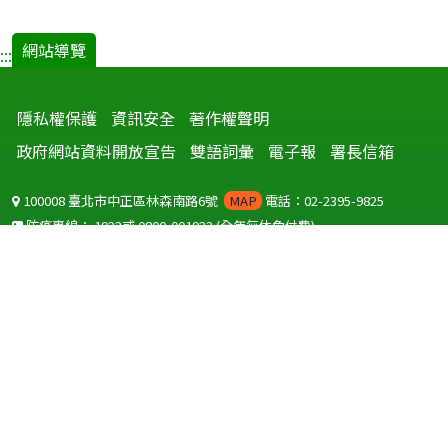
網站導覽
:::
隱私權保護
資訊安全
著作權聲明
政府網站資料開放宣告
雙語詞彙
電子報
署長信箱
100008 臺北市中正區林森南路6號
MAP
電話：02-2395-9825
防疫專線：
1922
或
0800-001922
(全年無休免付費)
聽語障服務免付費傳真：
0800-655955
國外可撥打
+886-800-001922
(自國外撥打回國須自付國際電話費用)
Copyright © 2026 衛生福利部 疾病管制署. All rights reserved.
本網站建議使用 IE10 以上版本瀏覽器及以1920x1080解析度，以獲得最