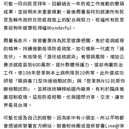
可藍一同向民眾拜年，回顧過去一年防疫工作推動的豐碩
成果，並說明未來重要規劃。最後周署長特別感謝所有民
眾及縣市政府在防疫政策上的配合與努力，祝福所有民眾
喜迎狗年健康旺得福Wonderful。
周署長表示，疾管署秉持為民眾健康把關，免於疫病威脅
的精神，持續推動各項防疫政策，如引進新一代處方「速
克伏」，有效降低「潛伏結核感染」者發病風險、增加公
費流感疫苗到600萬劑，提升群體保護力、提前佈署防治
工作，使106年登革熱本土病例降到10例等。此外還成功
研發「腸病毒71型快速檢驗試劑」與「登革熱NS1抗原快
篩檢驗試劑」，並將技術轉移給國內廠商，有利於臨床推
廣控制疫情。這些防疫經驗，也與國際分享、交流，讓世
界看見台灣。
可藍也提及自己的經驗，因為家中有小朋友，所以平時都
會透過疾管署官方網站、臉書粉絲團或是疾管署Line@來