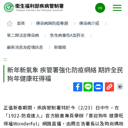
主
EN
要
內
首頁
傳染病與防疫專題
傳染病介紹
容
區
第二類法定傳染病
急性病毒性A型肝炎
ALT+C
最新消息及疫情訊息
新聞稿
:::
新年新氣象 疾管署強化防疫網絡 期許全民
狗年健康旺得福
回
上
取
一
得
頁
正值新春期間，疾病管制署特於今（2/23）日中午，在
短
網
「1922-防疫達人」官方臉書專頁舉辦「喜迎狗年 健康旺
址
得福Wonderful」網路直播，由周志浩署長以及時尚媽咪