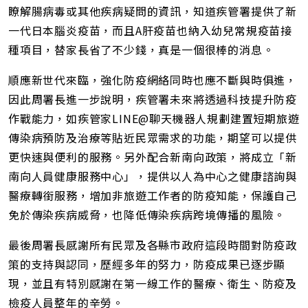
瞭解腸病毒或其他疾病疑問的資訊，知道疾管署提供了新
一代日本腦炎疫苗，而且A肝疫苗也納入幼兒常規疫苗接
種項目，替家長省了不少錢，真是一個很棒的消息。
順應新世代來臨，強化防疫網絡同時也應不斷與時俱進，
因此周署長進一步說明，疾管署未來將透過科技提升防疫
作戰能力，如疾管家LINE@聊天機器人規劃建置短期旅遊
傳染病預防及治療等貼近民眾需求的功能，期望可以提供
更快速與便利的服務。另外配合新南向政策，將成立「新
南向人員健康服務中心」，提供以人為中心之健康諮詢與
醫療轉銜服務，增加非旅遊工作者的防疫知能，保護自己
免於傳染疾病威脅，也降低傳染疾病跨境傳播的風險。
最後周署長感謝所有民眾及各縣市政府這段時間對防疫政
策的支持與認同，歷經多年的努力，防疫成果已逐步顯
現，並且有特別感謝在第一線工作的醫療、衛生、防疫及
檢疫人員整年的辛勞。