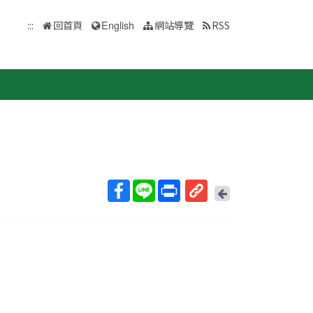
:::
回首頁
English
網站導覽
RSS
回
上
取
一
得
頁
短
網
址