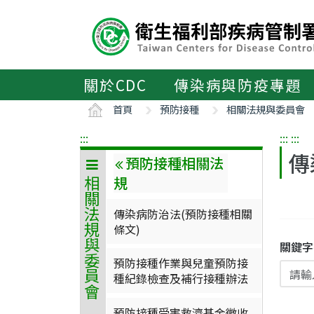
主
要
內
容
區
關於CDC
傳染病與防疫專題
ALT+C
首頁
預防接種
相關法規與委員會
:::
:::
:::
傳
預防接種相關法
規
相關法規與委員會
傳染病防治法(預防接種相關
條文)
關鍵字
預防接種作業與兒童預防接
種紀錄檢查及補行接種辦法
預防接種受害救濟基金徵收