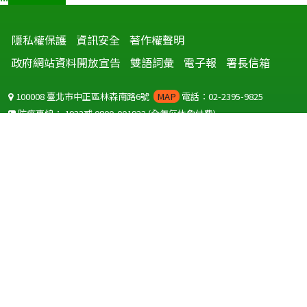
隱私權保護
資訊安全
著作權聲明
政府網站資料開放宣告
雙語詞彙
電子報
署長信箱
100008 臺北市中正區林森南路6號
MAP
電話：02-2395-9825
防疫專線：
1922
或
0800-001922
(全年無休免付費)
聽語障服務免付費傳真：
0800-655955
國外可撥打
+886-800-001922
(自國外撥打回國須自付國際電話費用)
Copyright © 2026 衛生福利部 疾病管制署. All rights reserved.
本網站建議使用 IE10 以上版本瀏覽器及以1920x1080解析度，以獲得最
佳瀏覽體驗。
為提供使用者有文書軟體選擇的權利，本網站提供ODF開放文件格式，
建議您安裝免費開源軟體
(https://www.ndc.gov.tw/cp.aspx?