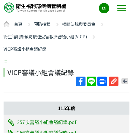
主
EN
要
內
首頁
預防接種
相關法規與委員會
容
區
衛生福利部預防接種受害救濟審議小組(VICP)
ALT+C
VICP審議小組會議紀錄
:::
VICP審議小組會議紀錄
回
上
取
一
得
頁
短
115年度
網
址
257次審議小組會議紀錄.pdf
256次審議小組會議紀錄.pdf