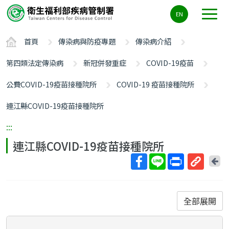
主
EN
要
內
首頁
傳染病與防疫專題
傳染病介紹
容
區
第四類法定傳染病
新冠併發重症
COVID-19疫苗
ALT+C
公費COVID-19疫苗接種院所
COVID-19 疫苗接種院所
連江縣COVID-19疫苗接種院所
:::
連江縣COVID-19疫苗接種院所
回
上
取
一
得
頁
短
全部展開
網
址