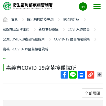
主
EN
要
內
首頁
傳染病與防疫專題
傳染病介紹
容
區
第四類法定傳染病
新冠併發重症
COVID-19疫苗
ALT+C
公費COVID-19疫苗接種院所
COVID-19 疫苗接種院所
嘉義市COVID-19疫苗接種院所
:::
嘉義市COVID-19疫苗接種院所
回
上
取
一
得
頁
短
全部展開
網
址