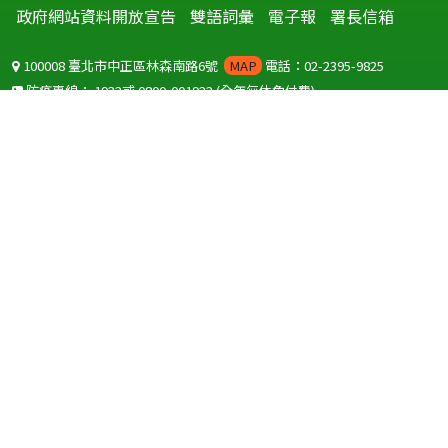
政府網站資料開放宣告
雙語詞彙
電子報
署長信箱
100008 臺北市中正區林森南路6號
MAP
電話：02-2395-9825
防疫專線：
1922
或
0800-001922
(全年無休免付費)
聽語障服務免付費傳真：
0800-655955
國外可撥打
+886-800-001922
(自國外撥打回國須自付國際電話費用)
Copyright © 2026 衛生福利部 疾病管制署. All rights reserved.
本網站建議使用 IE10 以上版本瀏覽器及以1920x1080解析度，以獲得最
佳瀏覽體驗。
為提供使用者有文書軟體選擇的權利，本網站提供ODF開放文件格式，
建議您安裝免費開源軟體
(https://www.ndc.gov.tw/cp.aspx?
n=32A75A78342B669D)
或以您慣用的軟體開啟文件。